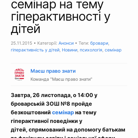
семінар на тему
гіперактивності у
дітей
25.11.2015
• Категорії:
Анонси
• Теги:
бровари
,
гіперактивність у дітей
,
Новини
,
психологія
,
семінар
Маєш право знати
Команда "Маєш право знати"
Завтра, 26 листопада, о 14:00 у
броварській ЗОШ №8 пройде
безкоштовний
семінар
на тему
гіперактивної поведінки у
дітей, спрямований на допомогу батькам