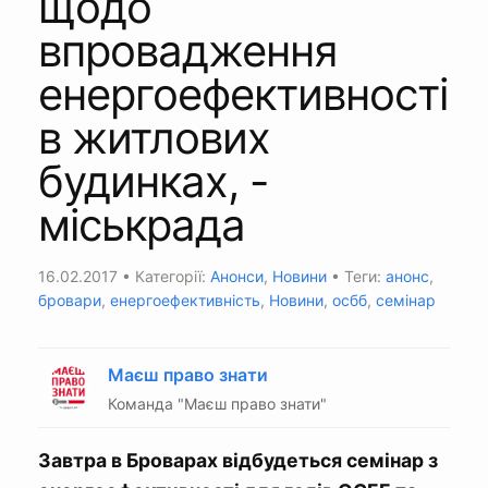
щодо
впровадження
енергоефективності
в житлових
будинках, -
міськрада
16.02.2017
• Категорії:
Анонси
,
Новини
• Теги:
анонс
,
бровари
,
енергоефективність
,
Новини
,
осбб
,
семінар
Маєш право знати
Команда "Маєш право знати"
Завтра в Броварах відбудеться семінар з