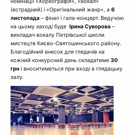
номінації «Хореографія», «Вокал»
(естрадний) і «Оригінальний жанр», а
6
листопада
– фінал і гала-концерт. Ведучою
на цьому заході буде
І
рина Суворова
–
викладач вокалу Петрівської школи
мистецтв Києво-Святошинського району.
Благодійний внесок для глядачів на
кожний конкурсний день складатиме
30
грн
і вноситиметься при вході в глядацьку
залу.