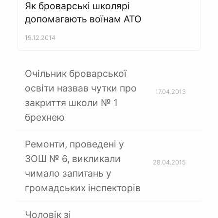
Як броварські школярі
допомагають воїнам АТО
19.12.2014
Очільник броварської
освіти назвав чутки про
17.04.2013
закриття школи № 1
брехнею
Ремонти, проведені у
ЗОШ № 6, викликали
28.04.2015
чимало запитань у
громадських інспекторів
Чоловік зі