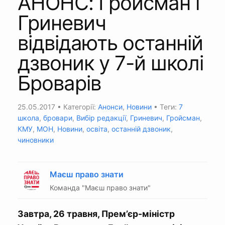
АНОНС: Гройсман і
Гриневич
відвідають останній
дзвоник у 7-й школі
Броварів
25.05.2017
• Категорії:
Анонси
,
Новини
• Теги:
7
школа
,
бровари
,
Вибір редакції
,
Гриневич
,
Гройсман
,
КМУ
,
МОН
,
Новини
,
освіта
,
останній дзвоник
,
чиновники
Маєш право знати
Команда "Маєш право знати"
Завтра, 26 травня, Прем’єр-міністр