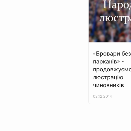
«Бровари без
парканів» -
продовжуєм
люстрацію
чиновників
02.12.2014