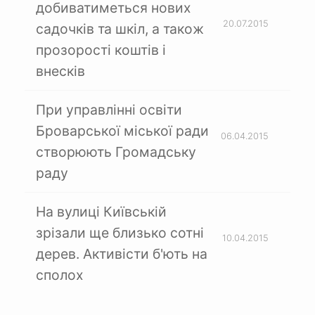
добиватиметься нових
20.07.2015
садочків та шкіл, а також
прозорості коштів і
внесків
При управлінні освіти
Броварської міської ради
06.04.2015
створюють Громадську
раду
На вулиці Київській
зрізали ще близько сотні
10.04.2015
дерев. Активісти б'ють на
сполох