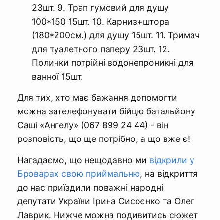
23шт. 9. Трап гумовий для душу
100*150 15шт. 10. Карниз+штора
(180*200см.) для душу 15шт. 11. Тримач
для туалетного паперу 23шт. 12.
Полички потрійні водонепроникні для
ванної 15шт.
Для тих, хто має бажання допомогти
можна зателефонувати бійцю батальйону
Саші «Ангелу» (067 899 24 44) - він
розповість, що ще потрібно, а що вже є!
Нагадаємо, що нещодавно ми
відкрили у
Броварах свою приймальню
, на відкриття
до нас приїздили поважні народні
депутати України Ірина Сисоєнко та Олег
Лаврик. Нижче можна подивитись сюжет