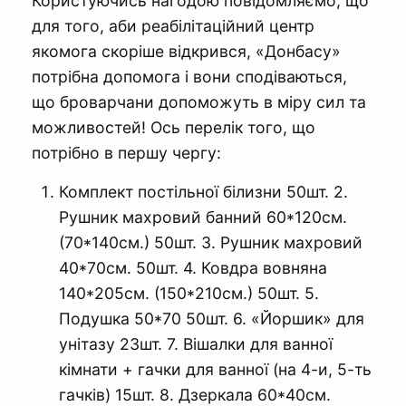
Користуючись нагодою повідомляємо, що
для того, аби реабілітаційний центр
якомога скоріше відкрився, «Донбасу»
потрібна допомога і вони сподіваються,
що броварчани допоможуть в міру сил та
можливостей! Ось перелік того, що
потрібно в першу чергу:
Комплект постільної білизни 50шт. 2.
Рушник махровий банний 60*120см.
(70*140см.) 50шт. 3. Рушник махровий
40*70см. 50шт. 4. Ковдра вовняна
140*205см. (150*210см.) 50шт. 5.
Подушка 50*70 50шт. 6. «Йоршик» для
унітазу 23шт. 7. Вішалки для ванної
кімнати + гачки для ванної (на 4-и, 5-ть
гачків) 15шт. 8. Дзеркала 60*40см.