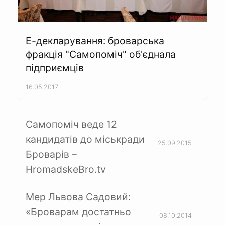
Е-декларування: броварська
фракція "Самопоміч" об'єднала
підприємців
16.05.2017
Самопоміч веде 12
кандидатів до міськради
25.09.2015
Броварів –
HromadskeBro.tv
Мер Львова Садовий:
«Броварам достатньо
08.10.2014