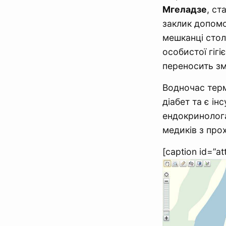
Мгеладзе
, ст
заклик допомо
мешканці стол
особистої гігі
переносить зм
Водночас терм
діабет та є ін
ендокринолога
медиків з про
[caption id=”a