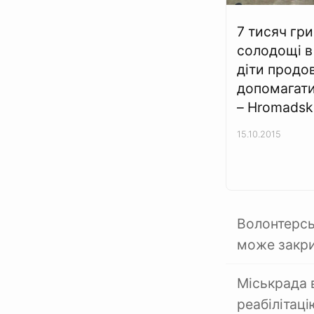
7 тисяч гри
солодощі в
діти прод
допомагати
– Hromadsk
15.10.2015
Волонтерсь
може закр
Міськрада 
реабілітаці