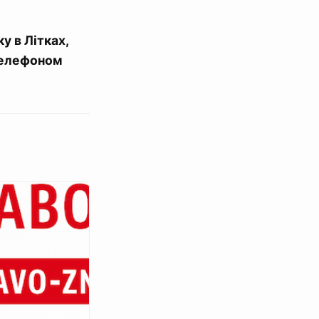
у в Літках,
телефоном