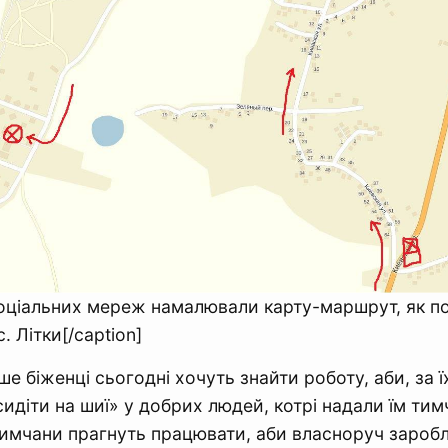
оціальних мереж намалювали карту-маршрут, як п
. Літки[/caption]
е біженці сьогодні хочуть знайти роботу, аби, за ї
сидіти на шиї» у добрих людей, котрі надали їм ти
имчани прагнуть працювати, аби власноруч заробл