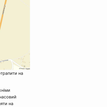
отрапити на
хніми
мчасовий
яти на