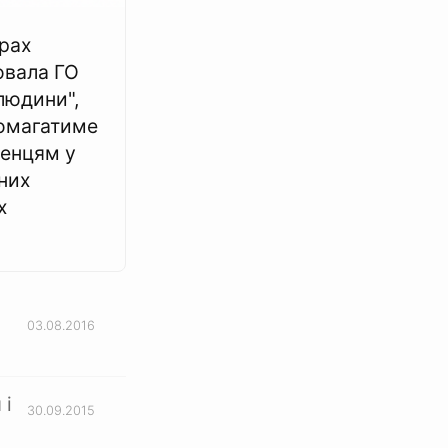
рах
ювала ГО
людини",
омагатиме
енцям у
них
х
03.08.2016
 і
30.09.2015