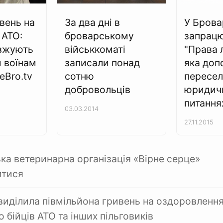
вень на
За два дні в
У Брова
 АТО:
броварському
запрац
овжують
військкоматі
"Права 
 воїнам
записали понад
яка доп
eBro.tv
сотню
пересел
добровольців
юридич
питання
03.03.2014
27.11.2015
ка ветеринарна організація «Вірне серце»
итися
виділила півмільйона гривень на оздоровлення
ю бійців АТО та інших пільговиків