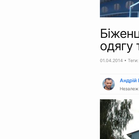
Біженц
одягу 
01.04.2014
• Теги
Андрій
Незалежн