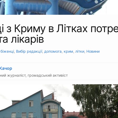
і з Криму в Літках потр
та лікарів
:
біженці
,
Вибір редакції
,
допомога
,
крим
,
літки
,
Новини
 Качор
ий журналіст, громадський активіст