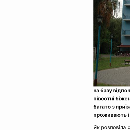
на базу відпо
півcотні біже
багато з приї
проживають і 
Як розповіла 