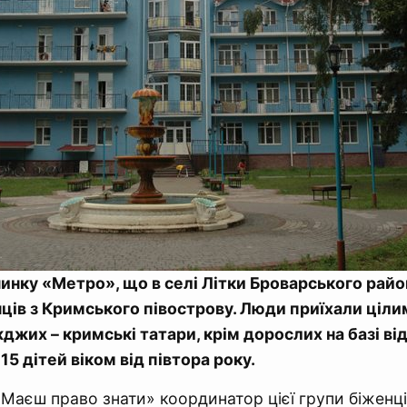
чинку «Метро», що в селі Літки Броварського рай
нців з Кримського півострову. Люди приїхали ціл
жджих – кримські татари, крім дорослих на базі ві
15 дітей віком від півтора року.
«Маєш право знати» координатор цієї групи біженц