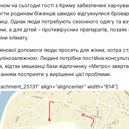
аном на сьогодні гості з Криму забезпечені харчува
гти родинам біженців швидко відгукнулися бровар
иці. Однак люди потребують сезонного одягу та взу
єни, а для дітей – противірусних препаратів, позая
іни клімату.
інової допомоги люди просять для жінки, котра с
сулінозалежною. Людині потрібна постійна консульта
, відтак мешканці бази відпочинку «Метро» зверт
ханням посприяти у вирішенні цієї проблеми.
ttachment_25131” align=”aligncenter” width=”614”]