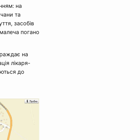
нням: на
чани та
ття, засобів
к малеча погано
траждає на
ція лікаря-
аються до