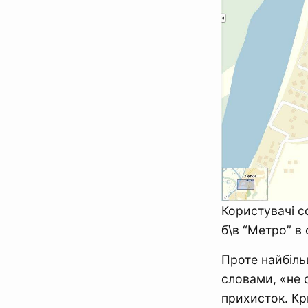
Користувачі с
б\в “Метро” в с
Проте найбільш
словами, «не 
прихисток. Кр