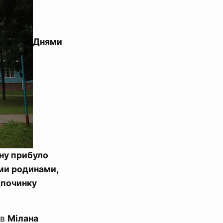
Днями
ону прибуло
ими родинами,
дпочинку
ів
Мілана