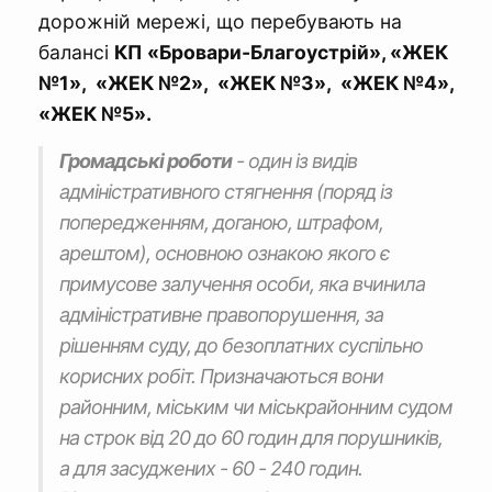
дорожній мережі, що перебувають на
балансі
КП
«Бровари-Благоустрій», «ЖЕК
№1», «ЖЕК №2», «ЖЕК №3», «ЖЕК №4»,
«ЖЕК №5».
Громадські роботи
- один із видів
адміністративного стягнення (поряд із
попередженням, доганою, штрафом,
арештом), основною ознакою якого є
примусове залучення особи, яка вчинила
адміністративне правопорушення, за
рішенням суду, до безоплатних суспільно
корисних робіт. Призначаються вони
районним, міським чи міськрайонним судом
на строк від 20 до 60 годин для порушників,
а для засуджених - 60 - 240 годин.