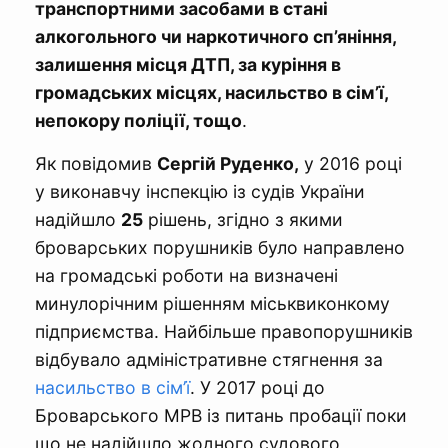
транспортними засобами в стані
алкогольного чи наркотичного сп’яніння,
залишення місця ДТП, за куріння в
громадських місцях, насильство в сім’ї,
непокору поліції, тощо
.
Як повідомив
Сергій Руденко,
у 2016 році
у виконавчу інспекцію із судів України
надійшло
25
рішень, згідно з якими
броварських порушників було направлено
на громадські роботи на визначені
минулорічним рішенням міськвиконкому
підприємства. Найбільше правопорушників
відбувало адміністративне стягнення за
насильство в сім’ї
. У 2017 році до
Броварського МРВ із питань пробації поки
що не надійшло жодного судового