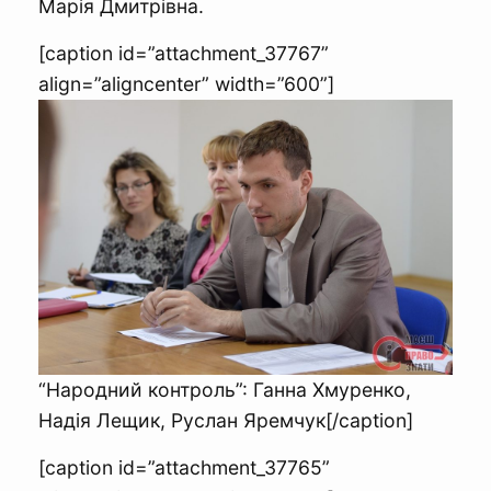
Марія Дмитрівна.
[caption id=”attachment_37767”
align=”aligncenter” width=”600”]
“Народний контроль”: Ганна Хмуренко,
Надія Лещик, Руслан Яремчук[/caption]
[caption id=”attachment_37765”