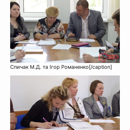
Спичак М.Д. та Ігор Романенко[/caption]