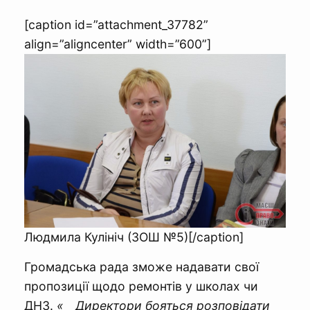
[caption id=”attachment_37782”
align=”aligncenter” width=”600”]
Людмила Кулініч (ЗОШ №5)[/caption]
Громадська рада зможе надавати свої
пропозиції щодо ремонтів у школах чи
ДНЗ.
«__Директори бояться розповідати