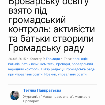
Броварську освіту
взято під
громадський
контроль: активісти
та батьки створили
Громадську раду
20.05.2015
• Категорії:
Громада
• Теги:
асоціація
батьків
,
батьківські комітети
,
бровари
,
броварський
народний контроль
,
Вибір редакції
,
громадська рада
при управлінні освіти
,
Новини
,
управління освіти
Тетяна Панкратьєва
Журналіст "Маєш право знати", мешкає у
Броварах