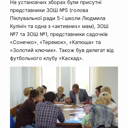
На установчих зборах були присутні
представники ЗОШ №5 (голова
Піклувальної ради 5-ї школи Людмила
Кулініч та одна з «активних» мам), ЗОШ
№7 та ЗОШ №1, представники садочків
«Сонечко», «Теремок», «Катюша» та
«Золотий ключик». Також був делегат від
футбольного клубу «Каскад».