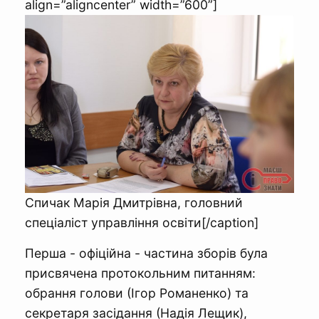
align=”aligncenter” width=”600”]
Спичак Марія Дмитрівна, головний
спеціаліст управління освіти[/caption]
Перша - офіційна - частина зборів була
присвячена протокольним питанням:
обрання голови (Ігор Романенко) та
секретаря засідання (Надія Лещик),