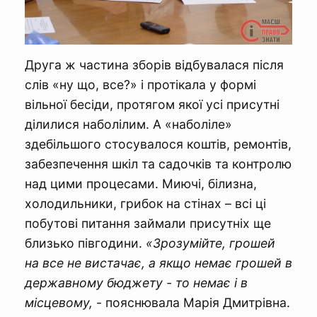
Друга ж частина зборів відбувалася після
слів «ну що, все?» і протікала у формі
вільної бесіди, протягом якої усі присутні
ділилися наболілим. А «наболіле»
здебільшого стосувалося коштів, ремонтів,
забезпечення шкіл та садочків та контролю
над цими процесами. Миючі, білизна,
холодильники, грибок на стінах – всі ці
побутові питання займали присутніх ще
близько півгодини.
«Зрозумійте, грошей
на все не вистачає, а якщо немає грошей в
державному бюджету - то немає і в
місцевому,
- пояснювала Марія Дмитрівна.