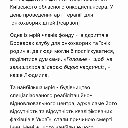
Київського обласного онкодиспансера. У
день проведення арт-терапії для
онкохворих дітей.[/caption]
Одна із мрій членів фонду - відкриття в
Броварах клубу для онкохворих та їхніх
родичів, де люди могли б поспілкуватися,
поділитися думками.
«Головне - щоб не
залишилися зі своєю бідою наодинці»
, -
каже Людмила.
Та найбільша мрія - будівництво
спеціалізованого реабілітаційно-
відновлювального центра, адже саме його
відсутність та відсутність кваліфікованих
фахівців в Україні стали причиною смерті
Інни. Нині ж, чого найбільше чого