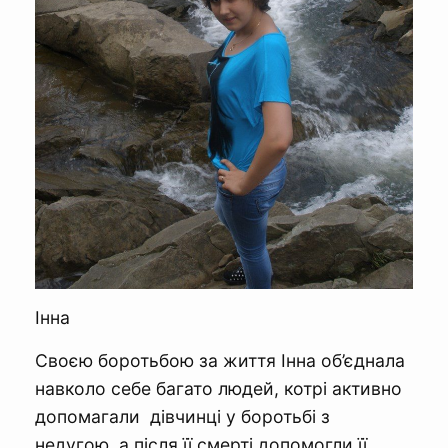
Інна
Своєю боротьбою за життя Інна об’єднала
навколо себе багато людей, котрі активно
допомагали дівчинці у боротьбі з
недугою, а після її смерті допомогли її