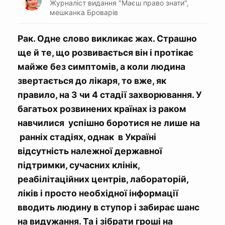
Журналіст видання "Маєш право знати",
мешканка Броварів
Рак. Одне слово викликає жах. Страшно
ще й те, що розвивається він і протікає
майже без симптомів, а коли людина
звертається до лікаря, то вже, як
правило, на 3 чи 4 стадії захворювання. У
багатьох розвинених країнах із раком
навчилися успішно боротися не лише на
ранніх стадіях, однак в Україні
відсутність належної державної
підтримки, сучасних клінік,
реабілітаційних центрів, лабораторій,
ліків і просто необхідної інформації
вводить людину в ступор і забирає шанс
на видужання. Та і зібрати гроші на