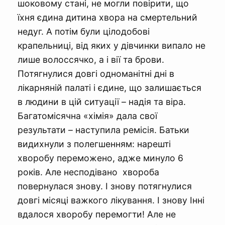
шоковому стані, не могли повірити, що
їхня єдина дитина хвора на смертельний
недуг. А потім були цілодобові
крапельниці, від яких у дівчинки випало не
лише волоссячко, а і вії та брови.
Потягнулися довгі одноманітні дні в
лікарняній палаті і єдине, що залишається
в людини в цій ситуації – надія та віра.
Багатомісячна «хімія» дала свої
результати – наступила ремісія. Батьки
видихнули з полегшенням: нарешті
хворобу переможено, адже минуло 6
років. Але несподівано хвороба
повернулася знову. І знову потягнулися
довгі місяці важкого лікування. І знову Інні
вдалося хворобу перемогти! Але не