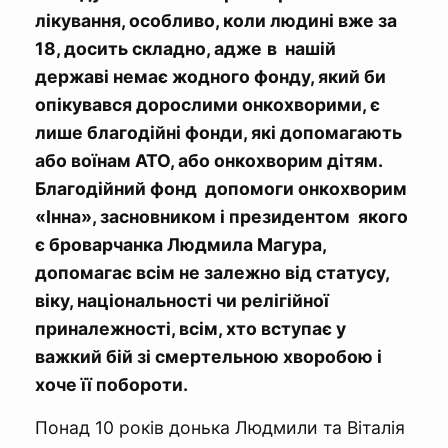
лікування, особливо, коли людині вже за
18, досить складно, адже
в нашій
державі немає жодного фонду, який би
опікувався дорослими онкохворими, є
лише благодійні фонди, які допомагають
або воїнам АТО, або онкохворим дітям.
Благодійний фонд допомоги онкохворим
«Інна», засновником і президентом якого
є броварчанка Людмила Магура,
допомагає всім не залежно від статусу,
віку, національності чи релігійної
приналежності, всім, хто вступає у
важкий бій зі смертельною хворобою і
хоче її побороти.
Понад 10 років донька Людмили та Віталія