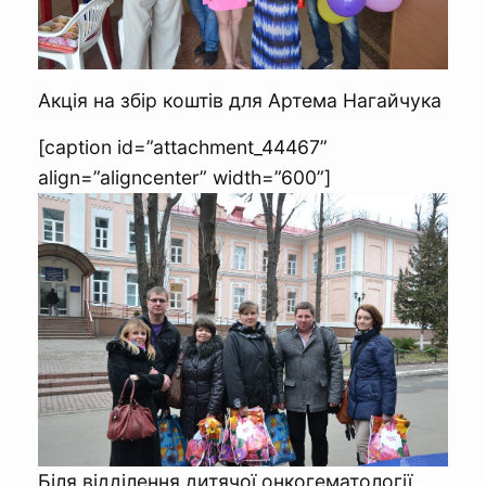
Акція на збір коштів для Артема Нагайчука
[caption id=”attachment_44467”
align=”aligncenter” width=”600”]
Біля відділення дитячої онкогематології