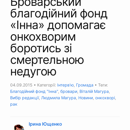
Броварський
благодійний фонд
«Інна» допомагає
онкохворим
боротись зі
смертельною
недугою
04.09.2015
• Категорії:
Інтерв'ю
,
Громада
• Теги:
Благодійний фонд "Інна"
,
бровари
,
Віталій Магура
,
Вибір редакції
,
Людмила Магура
,
Новини
,
онкохворі
,
рак
Ірина Ющенко