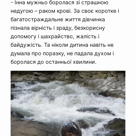
- Інна мужньо боролася зі страшною
недугою – раком крові. За своє коротке і
багатостраждальне життя дівчинка
пізнала вірність і зраду, безкорисну
допомогу і шахрайство, жалість і
байдужість. Та ніколи дитина навіть не
думала про поразку, не падала духом і
боролася до останньої хвилини.