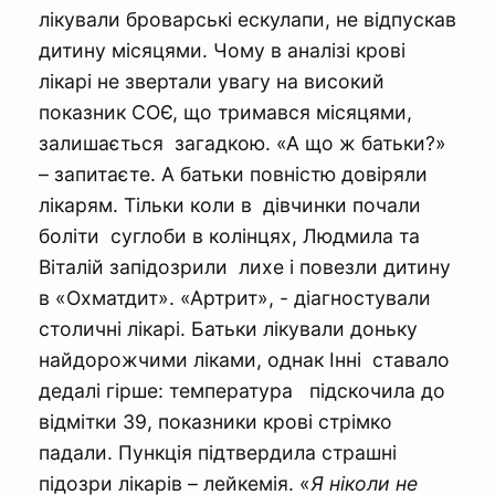
лікували броварські ескулапи, не відпускав
дитину місяцями. Чому в аналізі крові
лікарі не звертали увагу на високий
показник СОЄ, що тримався місяцями,
залишається загадкою. «А що ж батьки?»
– запитаєте. А батьки повністю довіряли
лікарям. Тільки коли в дівчинки почали
боліти суглоби в колінцях, Людмила та
Віталій запідозрили лихе і повезли дитину
в «Охматдит». «Артрит», - діагностували
столичні лікарі. Батьки лікували доньку
найдорожчими ліками, однак Інні ставало
дедалі гірше: температура підскочила до
відмітки 39, показники крові стрімко
падали. Пункція підтвердила страшні
підозри лікарів – лейкемія. «
Я ніколи не