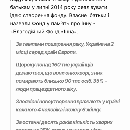
батькам у липні 2014 року реалізувати
ідею створення фонду. Власне батьки і
назвали Фонд у пам’ять про Інну -
«Благодійний Фонд «Інна».
За темпами поширення раку, Україна на 2
місці серед країн Європи.
Щороку понад 160 тис українців
дізнаються, що вони онкохворі, з них
помирають близько 90 тис осіб. 35% -
люди працездатного віку.
Злоякісні новоутворення вражають у країні
кожного 4 чоловіка і кожну 6 жінку.
За останні десять років кількість хворих