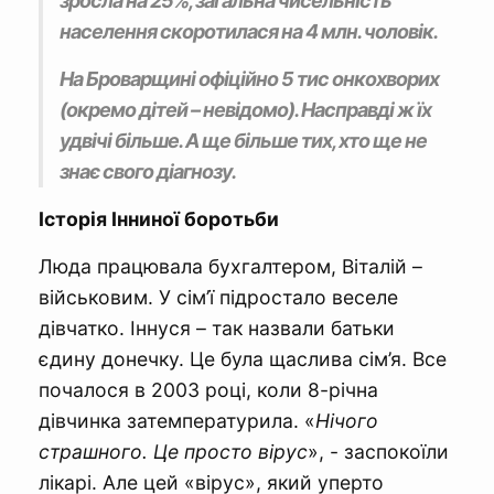
зросла на 25%, загальна чисельність
населення скоротилася на 4 млн. чоловік.
На Броварщині офіційно 5 тис онкохворих
(окремо дітей – невідомо). Насправді ж їх
удвічі більше. А ще більше тих, хто ще не
знає свого діагнозу.
Історія Інниної боротьби
Люда працювала бухгалтером, Віталій –
військовим. У сім’ї підростало веселе
дівчатко. Іннуся – так назвали батьки
єдину донечку. Це була щаслива сім’я. Все
почалося в 2003 році, коли 8-річна
дівчинка затемпературила. «
Нічого
страшного. Це просто вірус
», - заспокоїли
лікарі. Але цей «вірус», який уперто