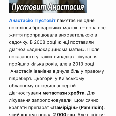
Анастасію Пустовіт
пам’ятає не одне
покоління броварських малюків – вона все
життя пропрацювала вихователькою в
садочку. В 2008 році жінці поставили
діагноз «аденокарцинома матки». Після
показаного у таких випадках лікування
пройшло кілька років, але в 2013 році
Анастасія Іванівна відчула біль у правому
підребер’ї. Цьогоріч у Київському
обласному онкодиспансері їй
діагностували
метастази хребта.
Для
лікування запропоновували щомісячно
крапати препарат
«Памірідін» (Pamiridin)
,
який коштує понад
2 000 грн
. Але в жінки-