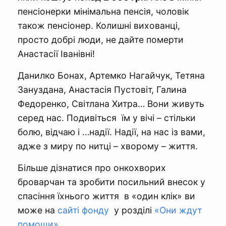
пенсіонерки мінімальна пенсія, чоловік
також пенсіонер. Колишні вихованці,
просто добрі люди, не дайте померти
Анастасії Іванівні!
Данилко Бонах, Артемко Нагайчук, Тетяна
Зануздана, Анастасія Пустовіт, Галина
Федоренко, Світлана Хитра… Вони живуть
серед нас. Подивіться їм у вічі – стільки
болю, відчаю і …надії. Надії, на нас із вами,
адже з миру по нитці – хворому – життя.
Більше дізнатися про онкохворих
броварчан та зробити посильний внесок у
спасіння їхнього життя в «один клік» ви
може на
сайті фонду
у розділі
«Они ждут
помощи»
.