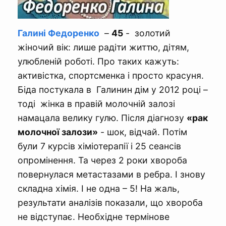
Галині Федоренко
–
45
- золотий
жіночий вік: лише радіти життю, дітям,
улюбленій роботі. Про таких кажуть:
активістка, спортсменка і просто красуня.
Біда постукала в Галинин дім у 2012 році –
тоді жінка в правій молочній залозі
намацала велику гулю. Після діагнозу
«рак
молочної залози»
- шок, відчай. Потім
були 7 курсів хіміотерапії і 25 сеансів
опромінення. Та через 2 роки хвороба
повернулася метастазами в ребра. І знову
складна хімія. І не одна – 5! На жаль,
результати аналізів показали, що хвороба
не відступає. Необхідне термінове