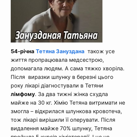
54-річна
Тетяна Зануздана
також усе
життя пропрацювала медсестрою,
допомагала людям. А сама тяжко хворіла.
Після виразки шлунку в березні цього
року лікарі діагностували в Тетяни
лімфому
. За два тижні жінка схудла
майже на 30 кг. Хімію Тетяна витримати не
змогла – відкрилася шлункова кровотеча,
тож лікарі вирішили її оперувати. Після
видалення майже 70% шлунку, Тетяна
пройшла 5 курсів хіміотерапії. І це не