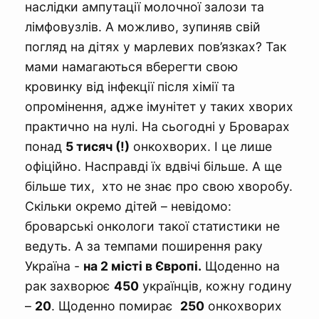
наслідки ампутації молочної залози та
лімфовузлів. А можливо, зупиняв свій
погляд на дітях у марлевих пов’язках? Так
мами намагаються вберегти свою
кровинку від інфекції після хімії та
опромінення, адже імунітет у таких хворих
практично на нулі. На сьогодні у Броварах
понад
5 тисяч (!)
онкохворих. І це лише
офіційно. Насправді їх вдвічі більше. А ще
більше тих, хто не знає про свою хворобу.
Скільки окремо дітей – невідомо:
броварські онкологи такої статистики не
ведуть. А за темпами поширення раку
Україна -
на 2 місті в Європі.
Щоденно на
рак захворює
450
українців, кожну годину
–
20
. Щоденно помирає
250
онкохворих