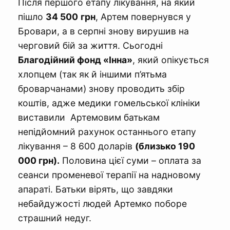
Після першого етапу лікування, на який
пішло
34 500
грн
, Артем повернувся у
Бровари, а в серпні знову вирушив на
черговий бій за життя. Сьогодні
Благодійний фонд «Інна»
, який опікується
хлопцем (так як й іншими п’ятьма
броварчанами) знову проводить збір
коштів, адже медики гомельської клініки
виставили Артемовим батькам
непідйомний рахунок останнього етапу
лікування – 8 600 доларів
(близько 190
000 грн).
Половина цієї суми – оплата за
сеанси променевої терапії на надновому
апараті. Батьки вірять, що завдяки
небайдужості людей Артемко поборе
страшний недуг.