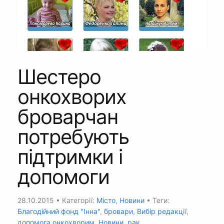
Шестеро
онкохворих
броварчан
потребують
підтримки і
допомоги
28.10.2015
• Категорії:
Місто
,
Новини
• Теги:
Благодійний фонд "Інна"
,
бровари
,
Вибір редакції
,
допомога онкохворим
,
Новини
,
рак