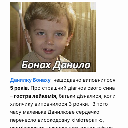
Данилку Бонаху
нещодавно виповнилося
5 років.
Про страшний діагноз свого сина
–
гостра лейкемія,
батьки дізналися, коли
хлопчику виповнилося 3 рочки. З того
часу маленьке Данилкове сердечко
перенесло високодозну хіміотерапію,
насміхання та «шарахання» однолітків на