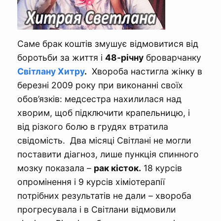
Саме брак коштів змушує відмовитися від
боротьби за життя і
48-річну
броварчанку
Світлану Хитру
.
Хвороба настигла жінку в
березні 2009 року при виконанні своїх
обов’язків: медсестра нахилилася над
хворим, щоб підключити крапельницю, і
від різкого болю в грудях втратила
свідомість. Два місяці Світлані не могли
поставити діагноз, лише пункція спинного
мозку показала –
рак кісток.
18 курсів
опромінення і 9 курсів хіміотерапії
потрібних результатів не дали – хвороба
прогресувала і в Світлани відмовили