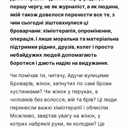
першу чергу, не як журналіст, а як людина,
якій також довелося перенести все те, з
чим сьогодні зіштовхнулися ці
броварчани: хіміотерапія, опромінення,
операція. І лише моральна та матеріальна
підтримки рідних, друзів, колег і просто
небайдужих людей допомагають
боротися і дають надію на видужання.
Чи помічав ти, читачу, йдучи вулицями
Броварів, жінок, запнутих по самі брови
хустинками? Чи жінок у перуках, а
чоловіків без волосся, вій та брів? Ці люди
перенесли важкі хіміотерапії і облисіли.
Можливо, звертав увагу на жінок, у
котрих набряклі руки, як колодки? Це