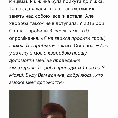
кінцівки. Рік жінка була прикута до ліжка.
Та не здавалася і після наполегливих
занять над собою все ж встала! Але
хвороба також не відступала. У 2013 році
Світлані зробили 8 курсів хімії та 9
опромінення.
«Я не звикла просити гроші,
звикла їх заробляти, -
каже Світлана.
– Але
у зв’язку з моєю хворобою прошу
допомогти мені на проведення
хіміотерапії. Її треба проводити 1 раз на 3
місяці. Буду Вам вдячна, добрі люди, хто
зможе мені допомогти».