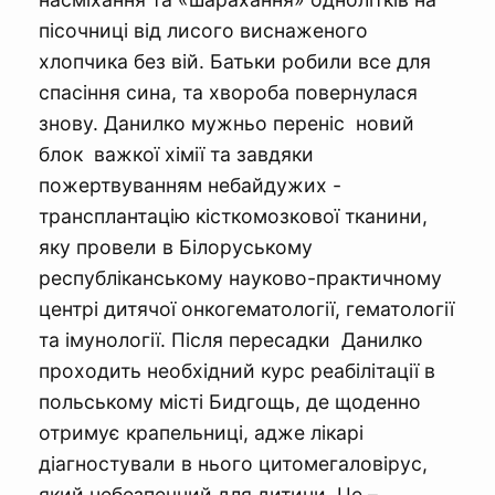
пісочниці від лисого виснаженого
хлопчика без вій. Батьки робили все для
спасіння сина, та хвороба повернулася
знову. Данилко мужньо переніс новий
блок важкої хімії та завдяки
пожертвуванням небайдужих -
трансплантацію кісткомозкової тканини,
яку провели в Білоруському
республіканському науково-практичному
центрі дитячої онкогематології, гематології
та імунології. Після пересадки Данилко
проходить необхідний курс реабілітації в
польському місті Бидгощь, де щоденно
отримує крапельниці, адже лікарі
діагностували в нього цитомегаловірус,
який небезпечний для дитини. Це –