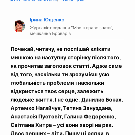
Ірина Ющенко
Журналіст видання "Маєш право знати",
мешканка Броварів
Почекай, читачу, не поспішай клікати
мишкою на наступну сторінку після того,
як прочитав заголовок статті. Адже саме
від того, наскільки ти зрозумієш усю
глобальність проблеми і наскільки
відкриється твоє серце, залежить
людське життя. І не одне.
Данилко Бонах,
Артемко Нагайчук, Тетяна Зануздана,
Анастасія Пустовіт, Галина Федоренко,
Світлана Хитра – усі вони хворі на рак.
Двоє перших – діти. Пишу ці рядки, в