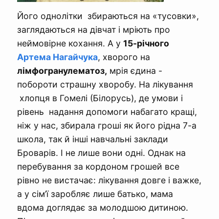
Його однолітки збираються на «тусовки»,
заглядаються на дівчат і мріють про
неймовірне кохання. А у
15-річного
Артема Нагайчука
, хворого на
лімфогранулематоз,
мрія єдина -
побороти страшну хворобу. На лікування
хлопця в Гомелі (Білорусь), де умови і
рівень надання допомоги набагато кращі,
ніж у нас, збирала гроші як його рідна 7-а
школа, так й інші навчальні заклади
Броварів. І не лише вони одні. Однак на
перебування за кордоном грошей все
рівно не вистачає: лікування довге і важке,
а у сім’ї заробляє лише батько, мама
вдома доглядає за молодшою дитиною.