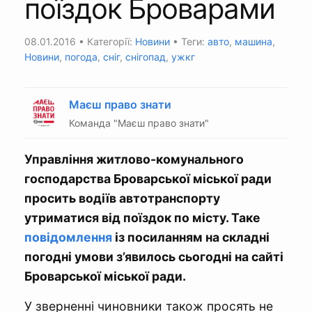
поїздок Броварами
08.01.2016
• Категорії:
Новини
• Теги:
авто
,
машина
,
Новини
,
погода
,
сніг
,
снігопад
,
ужкг
Маєш право знати
Команда "Маєш право знати"
Управління житлово-комунального
господарства Броварської міської ради
просить водіїв автотранспорту
утриматися від поїздок по місту. Таке
повідомлення
із посиланням на складні
погодні умови з’явилось сьогодні на сайті
Броварської міської ради.
У зверненні чиновники також просять не