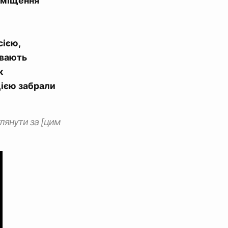
риміщення
сією,
ивають
к
цією забрали
лянути за [цим