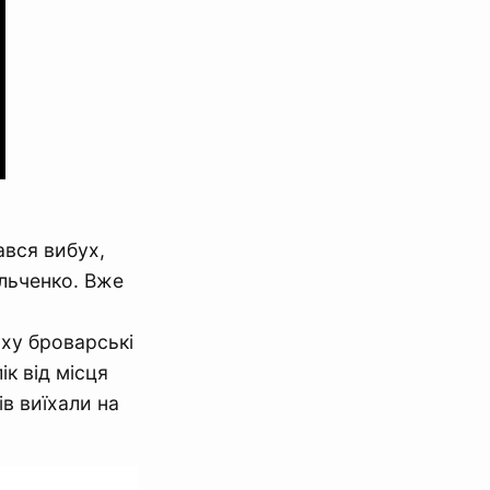
ався вибух,
льченко. Вже
уху броварські
ік від місця
в виїхали на