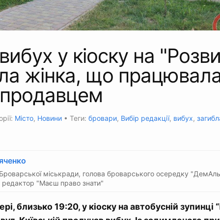
вибух у кіоску на "Розви
ла жінка, що працювала
 продавцем
орії:
Місто
,
Новини
• Теги:
бровари
,
Вибір редакції
,
вибух
,
загибл
яченко
Броварської міськради, голова броварського осередку "ДемАль
 редактор "Маєш право знати"
рі, близько 19:20, у кіоску на автобусній зупинці 