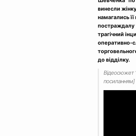
Шевченка” по 
винесли жінку
намагались її
постраждалу ”
трагічний інц
оперативно-сл
торговельного
до відділку.
Відеосюжет “
посиланням]