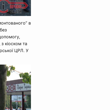
вмонтованого” в
 без
допомогу,
 з кіоском та
рської ЦРЛ. У