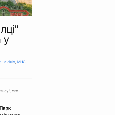
лці"
 у
а
,
міліція
,
МНС
,
янсу", екс-
“Парк