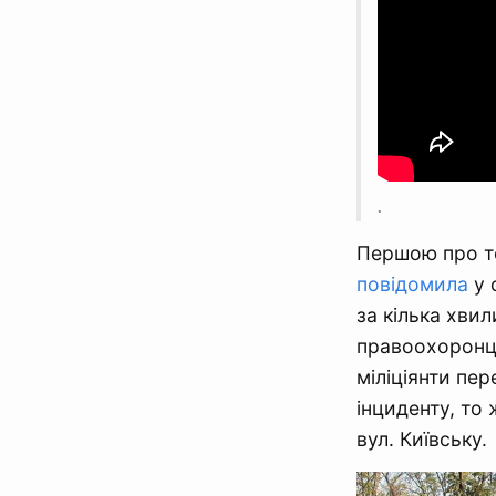
.
Першою про те
повідомила
у 
за кілька хви
правоохоронці
міліціянти пер
інциденту, то
вул. Київську.