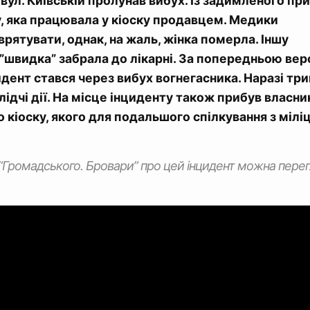
вул. Київській пролунав вибух. Із задимленого п
, яка працювала у кіоску продавцем. Медики
 врятувати, однак, на жаль, жінка померла. Іншу
швидка” забрала до лікарні. За попередньою вер
идент стався через вибух вогнегасника. Наразі тр
ідчі дії. На місце інциденту також прибув власни
 кіоску, якого для подальшого спілкування з мілі
Громадського. Бровари” про цей інцидент можна перег