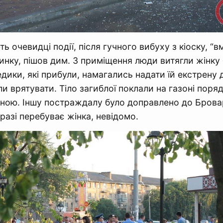
ь очевидці події, після гучного вибуху з кіоску, “
инку, пішов дим. З приміщення люди витягли жінку
едики, які прибули, намагались надати їй екстрену 
и врятувати. Тіло загиблої поклали на газоні поряд
ною. Іншу постраждалу було доправлено до Брова
разі перебуває жінка, невідомо.