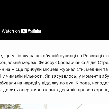
, що у кіоску на автобусній зупинці на Розвилці ст
соціальній мережі Фейсбук броварчанка Лідія Стре
лин на місце прибули місцеві журналісти, медики та
 у чималій кількості. Як з’ясувалось, у момент виб
ебували на нараді у відділку по вул. Кірова, неподал
 ж досить оперативно кілька десятків правоохоронці