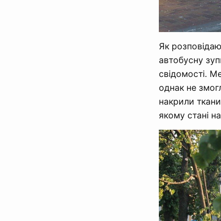
Як розповідают
автобусну зуп
свідомості. М
однак не змогл
накрили ткани
якому стані на