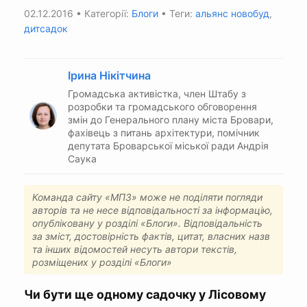
02.12.2016
• Категорії:
Блоги
• Теги:
альянс новобуд
,
дитсадок
Ірина Нікітчина
Громадська активістка, член Штабу з
розробки та громадського обговорення
змін до Генерального плану міста Бровари,
фахівець з питань архітектури, помічник
депутата Броварської міської ради Андрія
Саука
Команда сайту «МПЗ» може не поділяти погляди
авторів та не несе відповідальності за інформацію,
опубліковану у розділі «Блоги». Відповідальність
за зміст, достовірність фактів, цитат, власних назв
та інших відомостей несуть автори текстів,
розміщених у розділі «Блоги»
Чи бути ще одному садочку у Лісовому