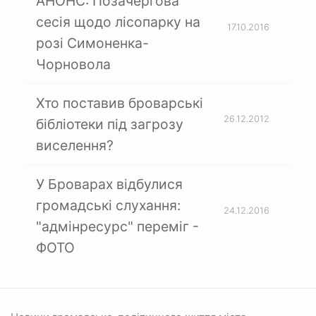
АНОНС: Позачергова
сесія щодо лісопарку на
17.10.2016
розі Симоненка-
Чорновола
Хто поставив броварські
26.12.2012
бібліотеки під загрозу
виселення?
У Броварах відбулися
громадські слухання:
24.12.2016
"адмінресурс" переміг -
ФОТО