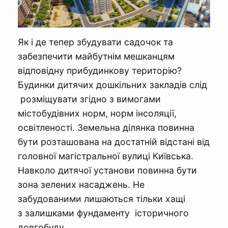
Як і де тепер збудувати садочок та
забезпечити майбутнім мешканцям
відповідну прибудинкову територію?
Будинки дитячих дошкiльних закладiв слiд
розмiщувати згiдно з вимогами
мiстобудiвних норм, норм інсоляції,
освітленості. Земельна ділянка повинна
бути розташована на достатній відстані від
головної магістральної вулиці Київська.
Навколо дитячої установи повинна бути
зона зелених насаджень. Не
забудованими лишаються тільки хащі
з залишками фундаменту історичного
довгобуду.