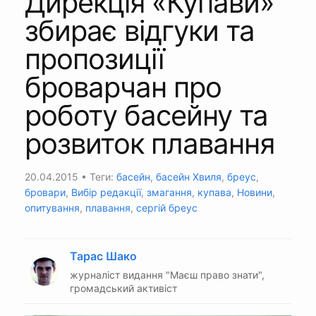
Дирекція «Купави»
збирає відгуки та
пропозиції
броварчан про
роботу басейну та
розвиток плавання
20.04.2015
• Теги:
басейн
,
басейн Хвиля
,
бреус
,
бровари
,
Вибір редакції
,
змагання
,
купава
,
Новини
,
опитування
,
плавання
,
сергій бреус
Тарас Шако
журналіст видання "Маєш право знати",
громадський активіст