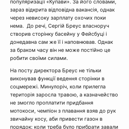
популяризації «Купави». За його словами,
зараз відкрита відповідна вакансія, однак
через невисоку зарплату охочих поки
нема. До речі, Сергій Бреус власноруч
створив сторінку басейну у Фейсбуці і
донедавна сам же її і наповнював. Однак
за браком часу він не може постійно це
робити своїми силами.
На посту директора Бреус не тільки
виконував функції ведення сторінки в
соцмережі. Минулоріч, коли прилегла
територія заросла травою, а казначейство
не змогло проплатити придбання
мотокоси, чемпіон з плавання взяв до рук
звичайну косу, аби привести газон в
порядок; коли треба було прибрати завали