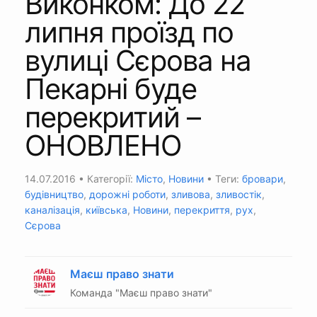
Виконком: До 22
липня проїзд по
вулиці Сєрова на
Пекарні буде
перекритий –
ОНОВЛЕНО
14.07.2016
• Категорії:
Місто
,
Новини
• Теги:
бровари
,
будівництво
,
дорожні роботи
,
зливова
,
зливостік
,
каналізація
,
київська
,
Новини
,
перекриття
,
рух
,
Сєрова
Маєш право знати
Команда "Маєш право знати"