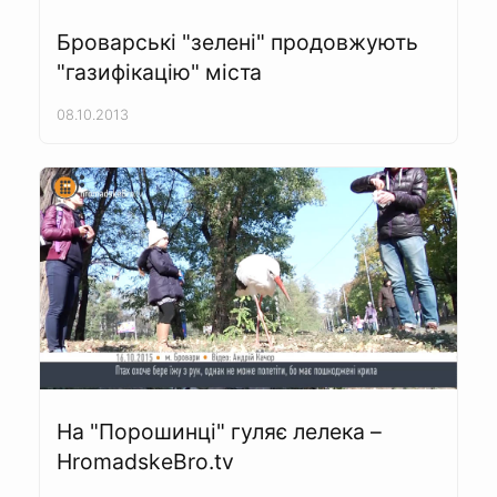
Броварські "зелені" продовжують
"газифікацію" міста
08.10.2013
На "Порошинці" гуляє лелека –
HromadskeBro.tv