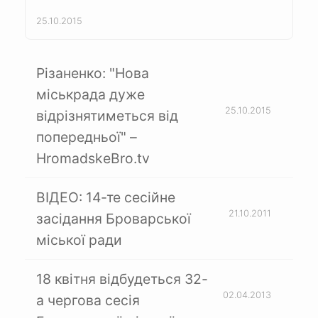
25.10.2015
Різаненко: "Нова
міськрада дуже
25.10.2015
відрізнятиметься від
попередньої" –
HromadskeBro.tv
ВІДЕО: 14-те сесійне
21.10.2011
засідання Броварської
міської ради
18 квітня відбудеться 32-
02.04.2013
а чергова сесія