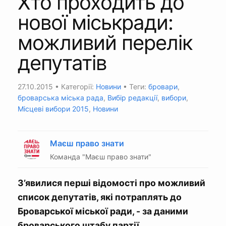
Хто проходить до
нової міськради:
можливий перелік
депутатів
27.10.2015
• Категорії:
Новини
• Теги:
бровари
,
броварська міська рада
,
Вибір редакції
,
вибори
,
Місцеві вибори 2015
,
Новини
Маєш право знати
Команда "Маєш право знати"
З’явилися перші відомості про можливий
список депутатів, які потраплять до
Броварської міської ради, - за даними
броварського штабу партії