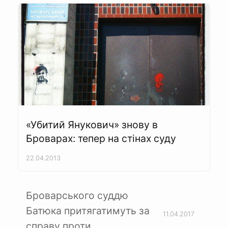
«Убитий Янукович» знову в
Броварах: тепер на стінах суду
22.04.2013
Броварського суддю
Батюка притягатимуть за
11.04.2017
справу проти