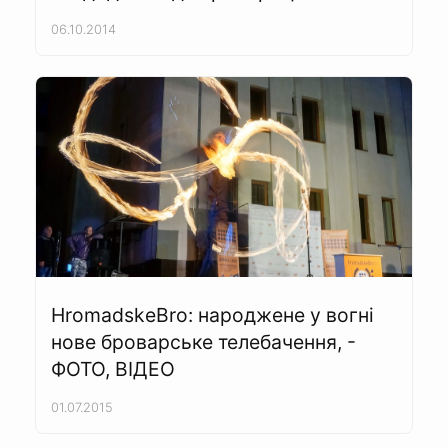
06.10.2014
HromadskeBro: народжене у вогні
нове броварське телебачення, -
ФОТО, ВІДЕО
01.07.2015