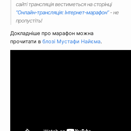
сайті трансляція вестиметься на сторінці
“Онлайн-трансляція: Інтернет-марафон”
- не
пропустіть!
Докладніше про марафон можна
прочитати в
блозі Мустафи Найєма
.