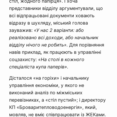
стіл, жодного папірця». І хоча
представники відділу аргументували, що
всі відпрацьовані документи ховають
відразу в шухляду, міський голова
зауважив:
«У нас 2 варіанти: або
реалізовано всі доходи, або начальник
відділу нічого не робить».
Для порівняння
навів приклад, як працюють в управлінні
соцзахисту:
«На столі в кожного
спеціаліста купа паперів».
Дісталося «на горіхи» і начальнику
управління економіки, у якого не
виконаний аналіз по міжміських
перевізниках, а «стіл пустий»; і директору
КП «Броваритепловодоенергія», який,
мовляв, не вміє співпрацювати із ЖЕКами.