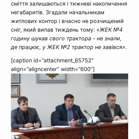
сміття залишаються і тижневі накопичення
негабаритів. Згадали начальникам
житлових контор і вчасно не розчищений
сніг, який випав тиждень тому:
«ЖЕК №4
годину шукав свого трактора - не знали,
де працює, у ЖЕК №2 трактор не завівся».
[caption id=”attachment_65752”
align=”aligncenter” width=”600”]