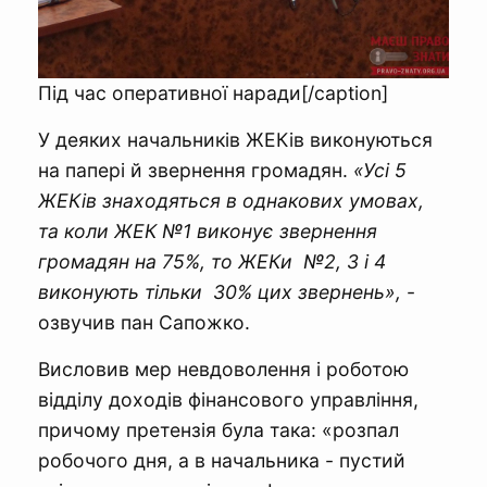
Під час оперативної наради[/caption]
У деяких начальників ЖЕКів виконуються
на папері й звернення громадян.
«Усі 5
ЖЕКів знаходяться в однакових умовах,
та коли ЖЕК №1 виконує звернення
громадян на 75%, то ЖЕКи №2, 3 і 4
виконують тільки 30% цих звернень»,
-
озвучив пан Сапожко.
Висловив мер невдоволення і роботою
відділу доходів фінансового управління,
причому претензія була така: «розпал
робочого дня, а в начальника - пустий