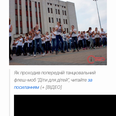
Як проходив попередній танцювальний
флеш-моб “Діти для дітей”, читайте
за
посиланням
(+ [ВІДЕО]