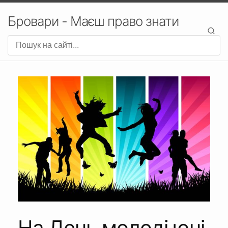
Бровари - Маєш право знати
На День молоді юні