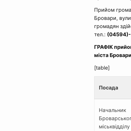
Прийом громад
Бровари, вулиц
громадян здій
тел.:
(04594)
ГРАФІК прийо
міста Бровари
[table]
Посада
Начальник
Броварсько
міськвідділу 