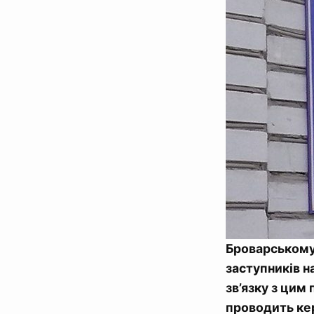
Броварському
заступників н
зв’язку з цим
проводить кер