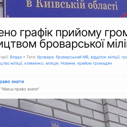
ено графік прийому гро
ицтвом броварської міліц
орії:
Влада
• Теги:
бровари
,
броварський МВ
,
відділок міліції
,
гр
цтво міліції
,
клименко
,
міліція
,
Новини
,
прийом громадян
раво знати
"Маєш право знати"