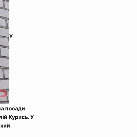
У
ма посади
лій Курись. У
який