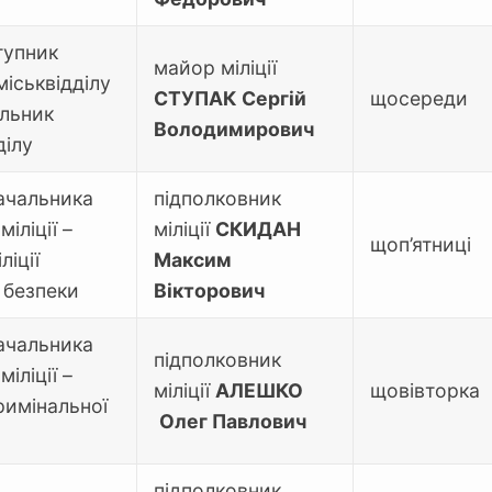
тупник
майор міліції
міськвідділу
СТУПАК
Сергій
щосереди
альник
Володимирович
ділу
ачальника
підполковник
міліції –
міліції
СКИДАН
щоп’ятниці
ліції
Максим
 безпеки
Вікторович
ачальника
підполковник
міліції –
міліції
АЛЕШКО
щовівторка
римінальної
Олег Павлович
підполковник