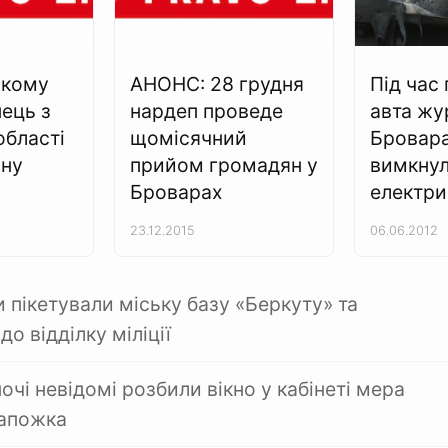
ькому
АНОНС: 28 грудня
Під час 
пець з
нардеп проведе
авта жу
області
щомісячний
Броварах
ину
прийом громадян у
вимкну
Броварах
електри
23.12.2015
06.06.2012
 пікетували міську базу «Беркуту» та
до відділку міліції
очі невідомі розбили вікно у кабінеті мера
Сапожка