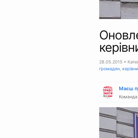
Оновл
керівн
28.05.2015
• Катег
громадян
,
керівни
Маєш п
Команда 