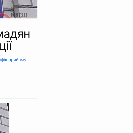
мадян
ії
афік прийому