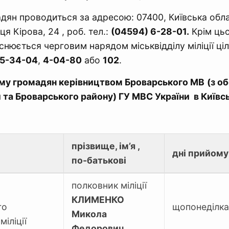
ян проводиться за адресою: 07400, Київська обла
я Кірова, 24 , роб. тел.:
(04594) 6-28-01.
Крім ць
снюється черговим нарядом міськвідділу міліції ці
-5-34-04
,
4-04-80
або
102
.
му громадян керівництвом Броварського МВ
(з о
 та Броварського району) ГУ МВС України в Київсь
прізвище, ім’я ,
дні прийому
по-батькові
полковник міліції
КЛИМЕНКО
го
щопонеділка
Микола
міліції
Федорович