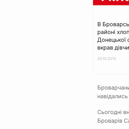
В Броварс
районі хло
Донецької 
вкрав дівч
26.10.2015
Броварчани
навідались 
Сьогодні вн
Броварів 