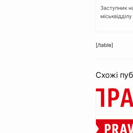
Заступник н
міськвідділу 
[/table]
Схожі пуб