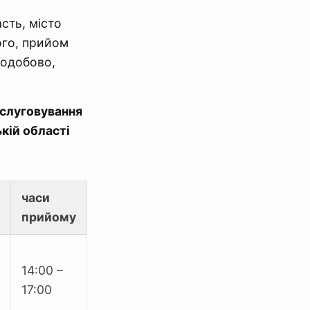
сть, місто
ого, прийом
лодобово,
бслуговування
кій області
часи
прийому
14:00 –
17:00