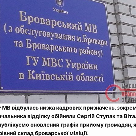
 МВ відбулась низка кадрових призначень, зокре
ачальника відділку обійняли Сергій Ступак та Віта
 публікуємо оновлений графік прийому громадян, 
івний склад броварської міліції.