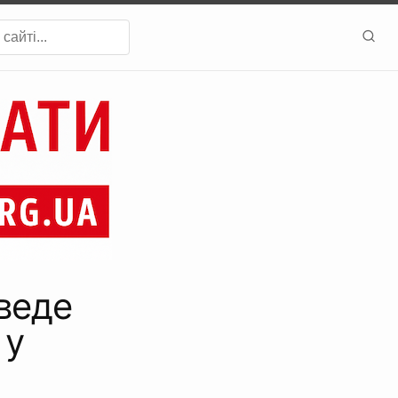
веде
 у