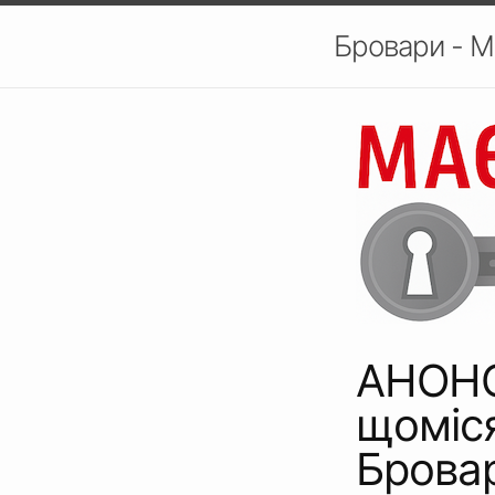
Бровари - М
АНОНС
щоміс
Брова