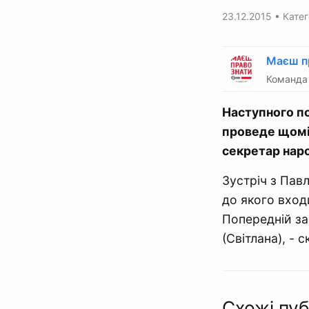
23.12.2015
• Катег
Маєш п
Команда 
Наступного по
проведе щомі
секретар нар
Зустріч з Пав
до якого вход
Попередній за
(Світлана), - 
Схожі пуб