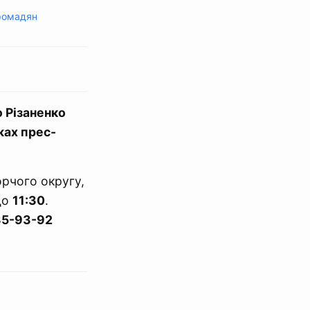
ромадян
о Різаненко
ах прес-
орчого округу,
до
11:30
.
35-93-92