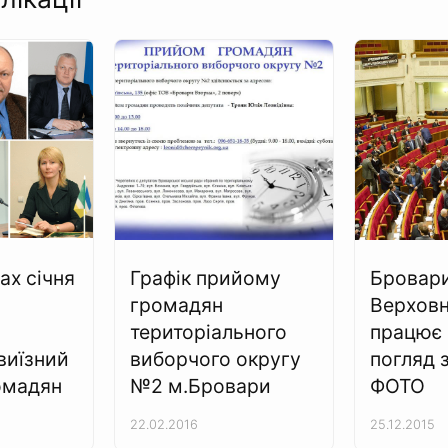
ах січня
Графік прийому
Бровари
громадян
Верховні
територіального
працює 
виїзний
виборчого округу
погляд 
омадян
№2 м.Бровари
ФОТО
22.02.2016
25.12.2015