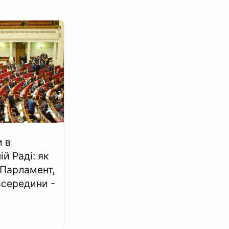
 в
й Раді: як
Парламент,
зсередини -