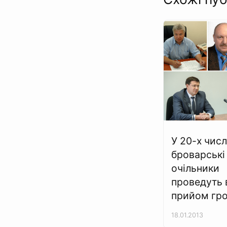
У 20-х числ
броварські
очільники
проведуть 
прийом гр
18.01.2013