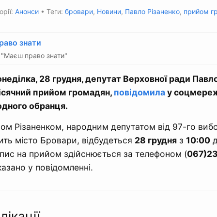
орії:
Анонси
• Теги:
бровари
,
Новини
,
Павло Різаненко
,
прийом г
раво знати
"Маєш право знати"
неділка, 28 грудня, депутат Верховної ради Павл
сячний прийом громадян,
повідомила
у соцмереж
одного обранця.
лом Різаненком, народним депутатом від 97-го виб
ить місто Бровари, відбудеться
28 грудня
з
10:00
пис на прийом здійснюється за телефоном (
067)2
сказано у повідомленні.
лікації