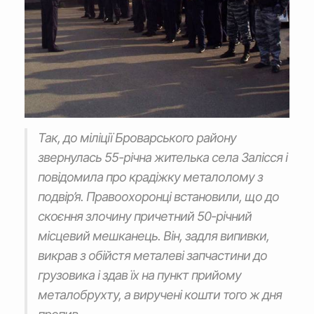
Так, до міліції Броварського району
звернулась 55-річна жителька села Залісся і
повідомила про крадіжку металолому з
подвір’я. Правоохоронці встановили, що до
скоєння злочину причетний 50-річний
місцевий мешканець. Він, задля випивки,
викрав з обійстя металеві запчастини до
грузовика і здав їх на пункт прийому
металобрухту, а виручені кошти того ж дня