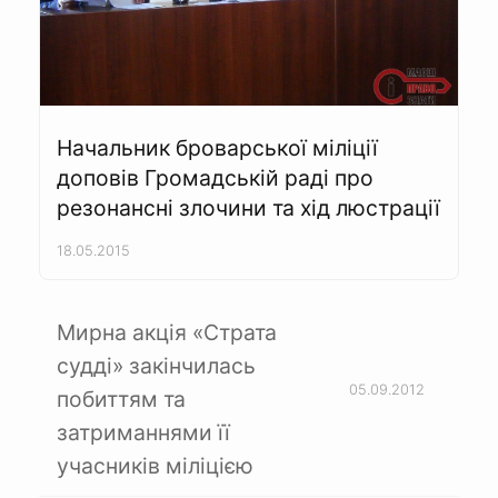
Начальник броварської міліції
доповів Громадській раді про
резонансні злочини та хід люстрації
18.05.2015
Мирна акція «Страта
судді» закінчилась
05.09.2012
побиттям та
затриманнями її
учасників міліцією