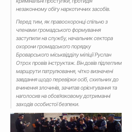
кримінальні проступки, протидія
незаконному обігу наркотичних засобів.
Перед тим, як правоохоронці спільно з
членами громадського формування
заступили на службу, начальник сектора
охорони громадського порядку
Броварського міськвідділу міліції Руслан
Отрох провів інструктаж. Він довів підлеглим
маршрути патрулювання, чітко визначені
завдання щодо перевірки осіб, схильних до
вчинення злочинів, зачитав орієнтування та
наголосив на обов’язковому дотриманні
заходів особистої безпеки.