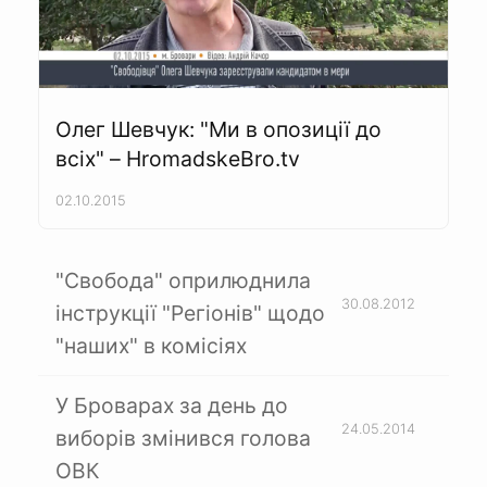
Олег Шевчук: "Ми в опозиції до
всіх" – HromadskeBro.tv
02.10.2015
"Свобода" оприлюднила
30.08.2012
інструкції "Регіонів" щодо
"наших" в комісіях
У Броварах за день до
24.05.2014
виборів змінився голова
ОВК