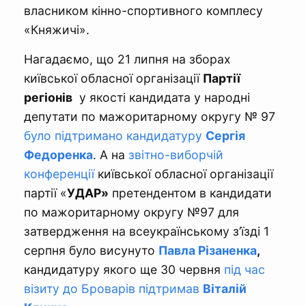
власником кінно-спортивного комплесу
«Княжичі».
Нагадаємо, що 21 липня на зборах
київської обласної організації
Партії
регіонів
у якості кандидата у народні
депутати по мажоритарному округу № 97
було підтримано кандидатуру
Сергія
Федоренка
. А на
звітно-виборчій
конференції
київської обласної організації
партії «
УДАР»
претендентом в кандидати
по мажоритарному округу №97 для
затвердження на всеукраїнському з’їзді 1
серпня було висунуто
Павла Різаненка
,
кандидатуру якого ще 30 червня
під час
візиту до Броварів підтримав
Віталій