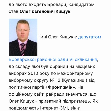
до якого входять Бровари, кандидатом
став
Олег Євгенович Кищук
.
Нині Олег Кищук є
депутатом
Броварської районної ради VI скликання
,
до складу якої був обраний на місцевих
виборах 2010 року по мажоритарному
виборчому округу № 12 (Кулажинці) від
політичної партії «
Фронт змін»
. На
офіційному сайті райради значиться, що
Олег Кищук - приватний підприємець. Як
повідомляють Інтернет-ЗМІ, він є