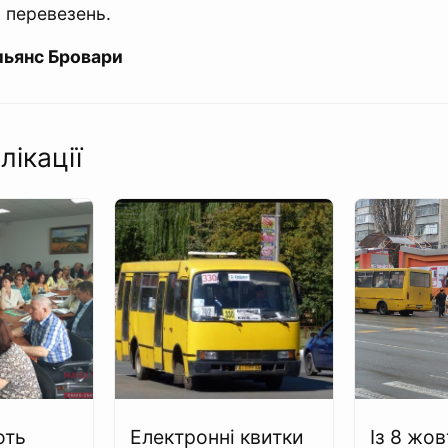
 перевезень.
льянс Бровари
лікації
ють
Електронні квитки
Із 8 жов