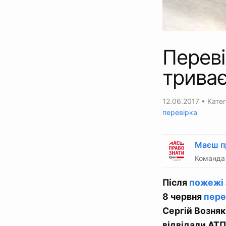
Перев
триває
12.06.2017
• Катег
перевірка
Маєш п
Команда 
Після
пожежі
8 червня
пере
Сергій Возняк)
відвідали АТ