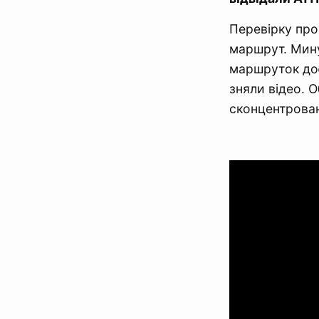
Перевірку про
маршрут. Мину
маршруток доє
зняли відео. 
сконцентрован