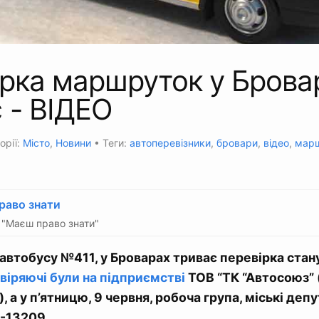
ірка маршруток у Брова
 - ВІДЕО
орії:
Місто
,
Новини
• Теги:
автоперевізники
,
бровари
,
відео
,
мар
раво знати
"Маєш право знати"
автобусу №411, у Броварах триває перевірка стан
віряючі були на підприємстві
ТОВ “ТК “Автосоюз”
, а у п’ятницю, 9 червня, робоча група, міські депу
П-13209.