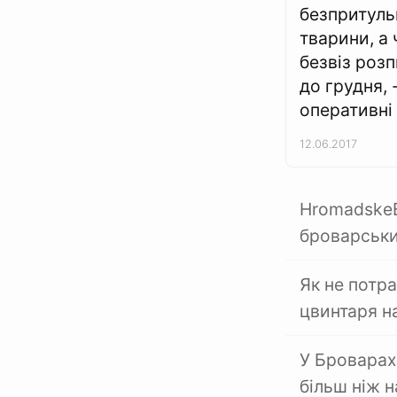
безпритуль
тварини, а 
безвіз роз
до грудня, 
оперативні
12.06.2017
HromadskeB
броварськи
Як не потра
цвинтаря 
У Броварах
більш ніж 