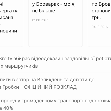
ні
у Броварах - мрія,
по Бров
черга на
не більше
станови
писана
грн.
01.08.2017
-
04.10.2016
 новини
ro.tv збирає відеодокази незадовільної робот
х маршрутчиків
пити в затор на Великдень та доїхати до
на Гробки – ОФІЦІЙНИЙ РОЗКЛАД
 проїзд у громадському транспорті подорожч
на 40%