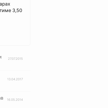
арах
тиме 3,50
и
27.07.2015
13.04.2017
ав
16.05.2014