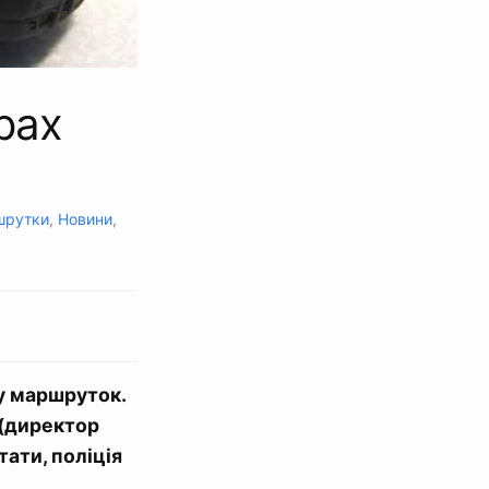
рах
шрутки
,
Новини
,
у маршруток.
 (директор
тати, поліція