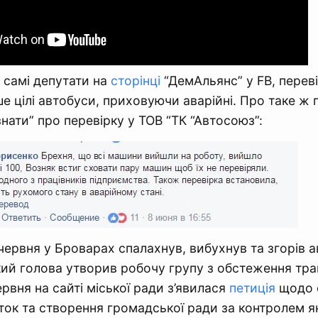
 самі депутати на
сторінці
“ДемАльянс” у FB, перев
е цілі автобуси, приховуючи аварійні. Про таке ж п
нати” про перевірку у ТОВ “ТК “Автосоюз”:
червня у Броварах спалахнув, вибухнув та згорів 
кий голова утворив робочу групу з обстеження тр
ервня на сайті міської ради з’явилася
петиція
щодо 
ок та створення громадської ради за контролем я