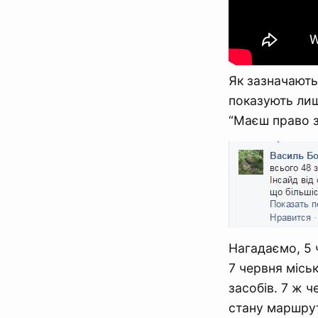
Як зазначають
показують лиш
“Маєш право з
Нагадаємо, 5 
7 червня місь
засобів. 7 ж ч
стану маршрут