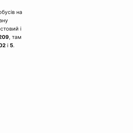
обусів на
ану
стовий і
209
, там
02
і
5
.