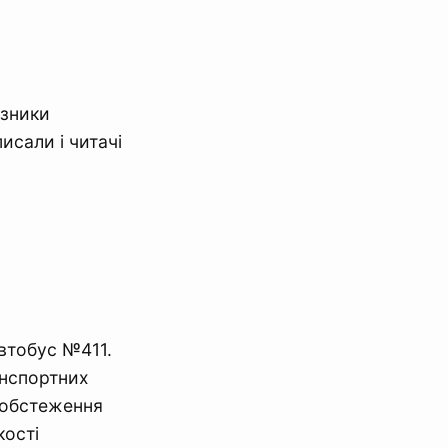
ізники
исали і читачі
автобус №411.
анспортних
обстеження
кості