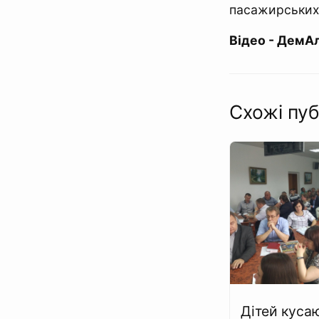
пасажирських
Відео - ДемА
Схожі пуб
Дітей куса