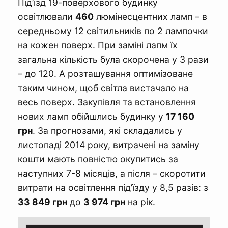
Під’їзд 19-поверхового будинку
освітлювали
460
люмінесцентних ламп – в
середньому 12 світильників по 2 лампочки
на кожен поверх. При заміні лапм їх
загальна кількість була скорочена у 3 рази
– до 120. А розташування оптимізоване
таким чином, щоб світла вистачало на
весь поверх. Закупівля та встановлення
нових ламп обійшлись будинку у
17 160
грн
. За прогнозами, які складались у
листопаді 2014 року, витрачені на заміну
кошти мають повністю окупитись за
наступних 7-8 місяців, а після – скоротити
витрати на освітлення під’їзду у 8,5 разів: з
33 849 грн
до
3 974 грн
на рік.