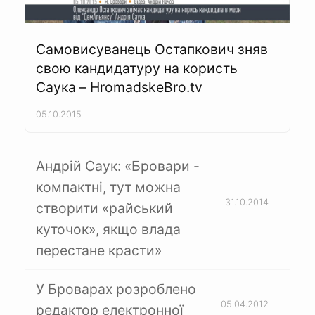
Самовисуванець Остапкович зняв
свою кандидатуру на користь
Саука – HromadskeBro.tv
05.10.2015
Андрій Саук: «Бровари -
компактні, тут можна
31.10.2014
створити «райський
куточок», якщо влада
перестане красти»
У Броварах розроблено
05.04.2012
редактор електронної