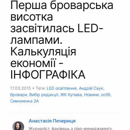
Перша броварська
висотка
засвітилась LED-
лампами.
Калькуляція
економії -
ІНФОГРАФІКА
17.03.2015
• Теги:
LED освітлення
,
Андрій Саук
,
бровари
,
Вибір редакції
,
ЖК Купава
,
Новини
,
осбб
,
Симоненка 2А
Анастасія Печериця
Журналіст, фахівець з піар-менеджменту,