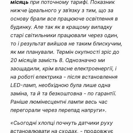
місяць
при поточному тарифі. Показник
нижче ідеального у зв’язку з тим, що за
основу брали все працююче освітлення в
будинку. Але так як в кращому випадку
старі світильники працювали через один,
то і результат вийшов не таким блискучим,
як ми планували. Термін окупності зріс до
20 місяців замість 8. Однозначно ми
заощадили, крім власне електроенергії, і
на роботі електрика - після встановлення
LED-ламп, необхідною була лише одна
заміна, та й та безкоштовна - по гарантії.
Раніше люмінесцентні лампи весь час
перегорали через перепад напруги».
«​Сьогодні хлопці почнуть датчики руху
встановлювати на сходах,
- продовжує