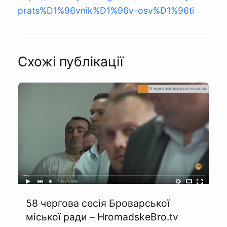
prats%D1%96vnik%D1%96v-osv%D1%96ti
Схожі публікації
58 чергова сесія Броварської
міської ради – HromadskeBro.tv