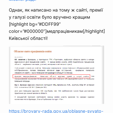
Однак, як написано на тому ж сайті, премії
у галузі освіти було вручено кращим
[highlight bg=”#DDFF99”
color=”#000000”]медпрацівникам[/highlight]
Київської області!
https://brovary-rada.gov.ua/oblasne-svyato-