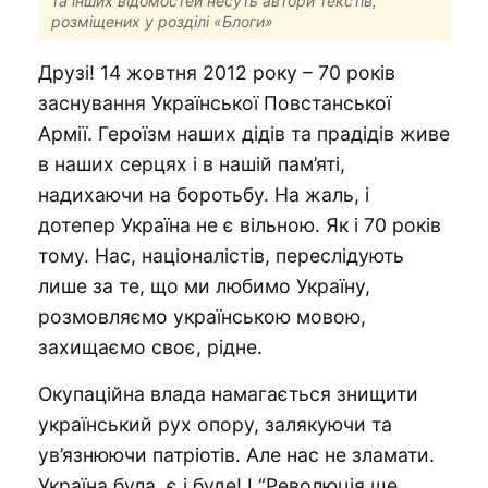
та інших відомостей несуть автори текстів,
розміщених у розділі «Блоги»
Друзі! 14 жовтня 2012 року – 70 років
заснування Української Повстанської
Армії. Героїзм наших дідів та прадідів живе
в наших серцях і в нашій пам’яті,
надихаючи на боротьбу. На жаль, і
дотепер Україна не є вільною. Як і 70 років
тому. Нас, націоналістів, переслідують
лише за те, що ми любимо Україну,
розмовляємо українською мовою,
захищаємо своє, рідне.
Окупаційна влада намагається знищити
український рух опору, залякуючи та
ув’язнюючи патріотів. Але нас не зламати.
Україна була, є і буде! І “Революція ще