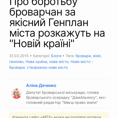
Про боротьбу
броварчан за
якісний Генплан
міста розкажуть на
"Новій країні"
31.03.2015
• Категорії:
Блоги
• Теги:
бровари
,
візія
,
генплан
,
Нова країна
,
нове місто
,
Нове місто -
Бровари
,
створюємо нове місто
Аліна Дяченко
Депутат Броварської міськради, голова
броварського осередку "ДемАльянсу", екс-
головний редактор "Маєш право знати"
Команда сайту «МПЗ» може не поділяти погляди