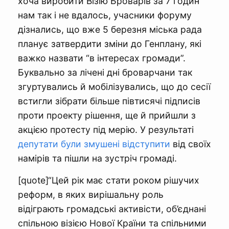
хоча виробити Візію Броварів за 7 годин
нам так і не вдалось, учасники форуму
дізнались, що вже 5 березня міська рада
планує затвердити зміни до Генплану, які
важко назвати “в інтересах громади”.
Буквально за лічені дні броварчани так
згуртувались й мобілізувались, що до сесії
встигли зібрати більше півтисячі підписів
проти проекту рішення, ще й прийшли з
акцією протесту під мерію. У результаті
депутати були змушені відступити
від своїх
намірів та пішли на зустріч громаді.
[quote]“Цей рік має стати роком рішучих
реформ, в яких вирішальну роль
відіграють громадські активісти, об’єднані
спільною візією Нової Країни та спільними