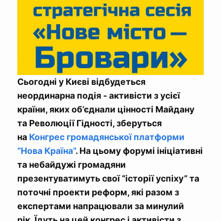
Сьогодні у Києві відбудеться
неординарна подія - активісти з усієї
країни, яких об’єднали цінності Майдану
та Революції Гідності, зберуться
на
Конгрес громадянської платформи
“Нова Країна”
. На цьому форумі ініціативні
та небайдужі громадяни
презентуватимуть свої “історії успіху” та
поточні проекти реформ, які разом з
експертами напрацювали за минулий
рік. Їдуть на цей конгрес і активісти з