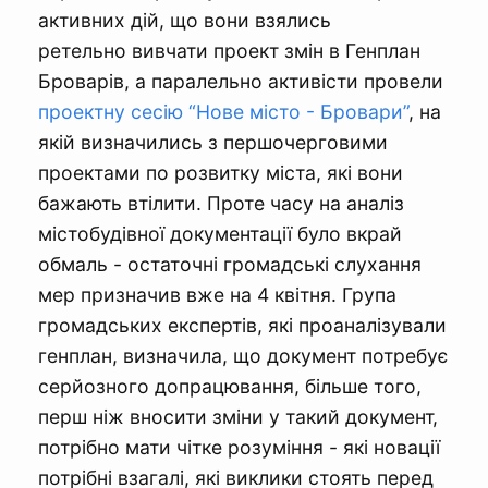
активних дій, що вони взялись
ретельно вивчати проект змін в Генплан
Броварів, а паралельно активісти провели
проектну сесію “Нове місто - Бровари”
, на
якій визначились з першочерговими
проектами по розвитку міста, які вони
бажають втілити. Проте часу на аналіз
містобудівної документації було вкрай
обмаль - остаточні громадські слухання
мер призначив вже на 4 квітня. Група
громадських експертів, які проаналізували
генплан, визначила, що документ потребує
серйозного допрацювання, більше того,
перш ніж вносити зміни у такий документ,
потрібно мати чітке розуміння - які новації
потрібні взагалі, які виклики стоять перед