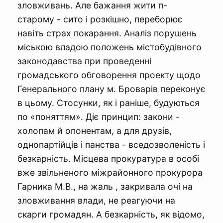
зловживань. Але бажання жити п-
старому - сито і розкішно, переборює
навіть страх покарання. Аналіз порушень
міською владою положень містобудівного
законодавства при проведенні
громадського обговорення проекту щодо
Генерального плану м. Броварів переконує
в цьому. Стосунки, як і раніше, будуються
по «поняттям». Діє принцип: закони -
холопам й опонентам, а для друзів,
однопартійців і панства - вседозволеність і
безкарність. Місцева прокуратура в особі
вже звільненого міжрайонного прокурора
Гарника М.В., на жаль , закривала очі на
зловживання влади, не реагуючи на
скарги громадян. А безкарність, як відомо,