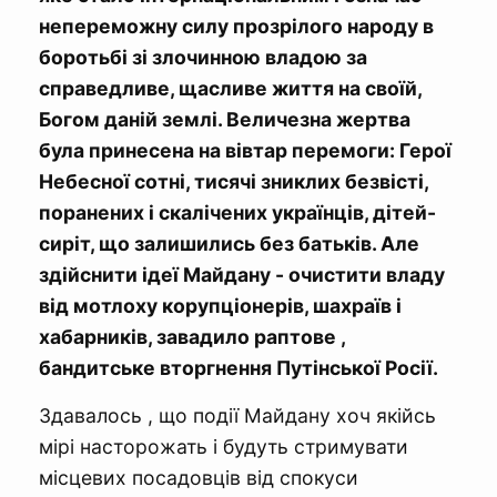
непереможну силу прозрілого народу в
боротьбі зі злочинною владою за
справедливе, щасливе життя на своїй,
Богом даній землі. Величезна жертва
була принесена на вівтар перемоги: Герої
Небесної сотні, тисячі зниклих безвісті,
поранених і скалічених українців, дітей-
сиріт, що залишились без батьків. Але
здійснити ідеї Майдану - очистити владу
від мотлоху корупціонерів, шахраїв і
хабарників, завадило раптове ,
бандитське вторгнення Путінської Росії.
Здавалось , що події Майдану хоч якійсь
мірі насторожать і будуть стримувати
місцевих посадовців від спокуси