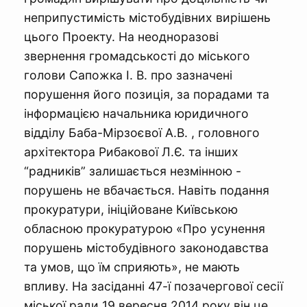
неприпустимість містобудівних вирішень
цього Проекту. На неодноразові
звернення громадськості до міського
голови Сапожка І. В. про зазначені
порушення його позиція, за порадами та
інформацією начальника юридичного
відділу Баба-Мірзоєвої А.В. , головного
архітектора Рибакової Л.Є. та інших
“радників” залишається незмінною -
порушень не вбачається. Навіть подання
прокуратури, ініційоване Київською
обласною прокуратурою «Про усунення
порушень містобудівного законодавства
та умов, що їм сприяють», не мають
впливу. На засіданні 47-ї позачергової сесії
міської ради 19 вересня 2014 року він це