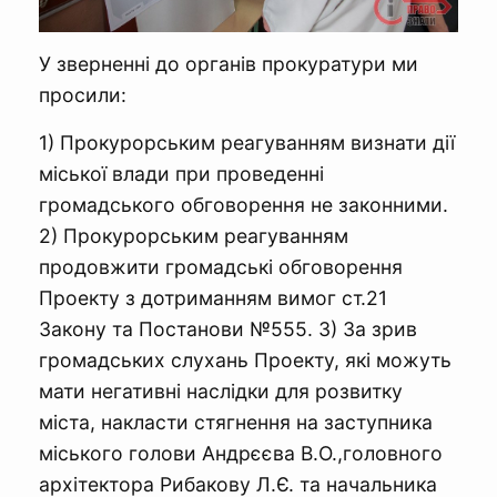
У зверненні до органів прокуратури ми
просили:
1) Прокурорським реагуванням визнати дії
міської влади при проведенні
громадського обговорення не законними.
2) Прокурорським реагуванням
продовжити громадські обговорення
Проекту з дотриманням вимог ст.21
Закону та Постанови №555. 3) За зрив
громадських слухань Проекту, які можуть
мати негативні наслідки для розвитку
міста, накласти стягнення на заступника
міського голови Андрєєва В.О.,головного
архітектора Рибакову Л.Є. та начальника