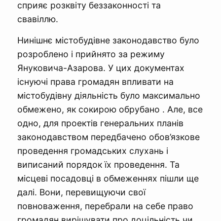
сприяє розквіту беззаконності та
свавіллю.
Нинішнє містобудівне законодавство було
розроблено і прийнято за режиму
Януковича-Азарова. У цих документах
існуючі права громадян впливати на
містобудівну діяльність було максимально
обмежено, як сокирою обрубано . Але, все
одно, для проектів генеральних планів
законодавством передбачено обов’язкове
проведення громадських слухань і
виписаний порядок їх проведення. Та
місцеві посадовці в обмеженнях пішли ще
далі. Вони, перевищуючи свої
повноваження, перебрали на себе право
громадян вирішувати про доцільність чи