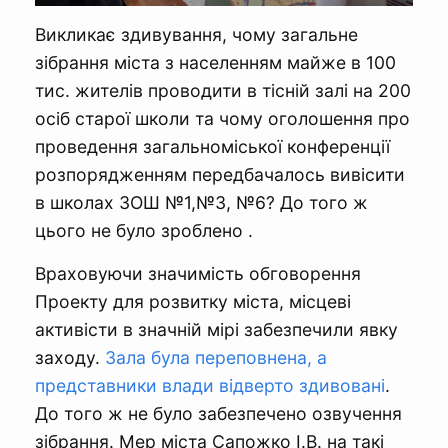
Викликає здивування, чому загальне
зібрання міста з населенням майже в 100
тис. жителів проводити в тісній залі на 200
осіб старої школи та чому оголошення про
проведення загальноміської конференції
розпорядженням передбачалось вивісити
в школах ЗОШ №1,№3, №6? До того ж
цього не було зроблено .
Враховуючи значимість обговорення
Проекту для розвитку міста, місцеві
активісти в значній мірі забезпечили явку
заходу.
Зала була переповнена, а
представники влади відверто здивовані
.
До того ж не було забезпечено озвучення
зібрання. Мер міста Сапожко І.В. на такі