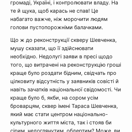
громаді, Україні, і контролювати владу. На
те й щука, щоб карась не спав! Це
набагато важче, ніж морочити людям
голови пустопорожніми балачками.
Що ж до реконструкції скверу Шевченка,
мушу сказати, що її здійснювати
необхідно. Недолугі заяви в пресі щодо
того, що витрачені на реконструкцію гроші
краще було роздати бідним, свідчать про
цілковиту відсутність у заявників совісті й
навіть зачатків національної свідомості. Чи
краще було б, якби, на сором усім
броварцям, сквер імені Тараса Шевченка,
який має стати центром національно-
культурного життя міста, так і стояв би
сірим, недоглянутим, обдертим? Може, ви