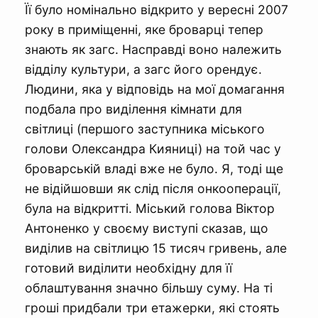
Її було номінально відкрито у вересні 2007
року в приміщенні, яке броварці тепер
знають як загс. Насправді воно належить
відділу культури, а загс його орендує.
Людини, яка у відповідь на мої домагання
подбала про виділення кімнати для
світлиці (першого заступника міського
голови Олександра Кияниці) на той час у
броварській владі вже не було. Я, тоді ще
не відійшовши як слід після онкооперації,
була на відкритті. Міський голова Віктор
Антоненко у своєму виступі сказав, що
виділив на світлицю 15 тисяч гривень, але
готовий виділити необхідну для її
облаштування значно більшу суму. На ті
гроші придбали три етажерки, які стоять