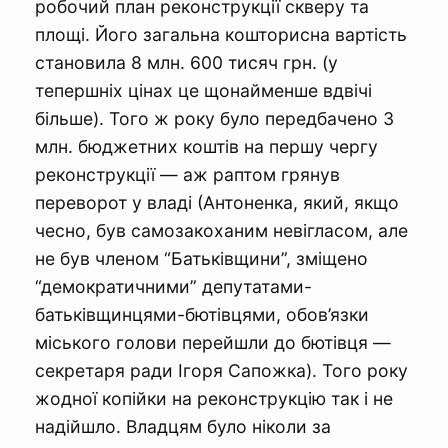
робочий план реконструкції скверу та
площі. Його загальна кошторисна вартість
становила 8 млн. 600 тисяч грн. (у
тепершніх цінах це щонайменше вдвічі
більше). Того ж року було передбачено 3
млн. бюджетних коштів на першу чергу
реконструкції — аж раптом грянув
переворот у владі (Антоненка, який, якщо
чесно, був самозакоханим невігласом, але
не був членом “Батьківщини”, зміщено
“демократичними” депутатами-
батьківщинцями-бютівцями, обов’язки
міського голови перейшли до бютівця —
секретаря ради Ігоря Сапожка). Того року
жодної копійки на реконструкцію так і не
надійшло. Владцям було ніколи за