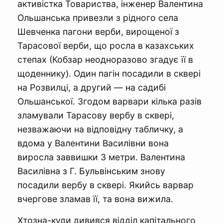
активістка Товариства, інженер Валентина
Ольшанська привезли з рідного села
Шевченка пагони верби, вирощеної з
Тарасової верби, що росла в казахських
степах (Кобзар неодноразово згадує її в
щоденнику). Один пагін посадили в сквері
на Розвилці, а другий — на садибі
Ольшанської. Згодом варвари кілька разів
зламували Тарасову вербу в сквері,
незважаючи на відповідну табличку, а
вдома у Валентини Василівни вона
виросла заввишки 3 метри. Валентина
Василівна з Г. Бульвінським знову
посадили вербу в сквері. Якийсь варвар
вчергове зламав її, та вона вижила.
Хтозна-куди дивився відділ капітального