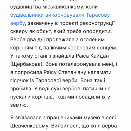
будівництва міськвиконкому, коли
будівельники викорчовували Тарасову
вербу
, зазначену в проекті реконструкції
скверу як об’єкт, який треба опорядити.
Верба два дні пролежала з оголеним
корінням під палючим червневим сонцем.
У такому стані її знайшла Раїса Кайдан
(Щербакова). Вона потелефонувала мені, і
я попросила Раїсу Степанівну наламати
гілочок із Тарасової верби. Вона так і
зробила. У воді сухі вербові патички не
пускали корінців, тоді ми посадили їх у
землю.
Я зв’язалася з працівниками музею в селі
Шевченковому. Виявилося, що їхня верба