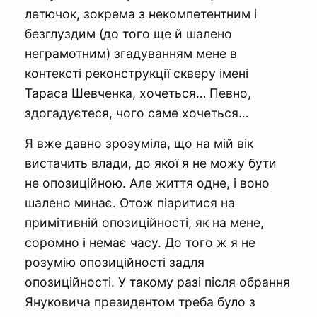
летючок, зокрема з некомпетентним і
безглуздим (до того ще й шалено
неграмотним) згадуванням мене в
контексті реконструкції скверу імені
Тараса Шевченка, хочеться… Певно,
здогадуєтеся, чого саме хочеться…
Я вже давно зрозуміла, що на мій вік
вистачить влади, до якої я не можу бути
не опозиційною. Але життя одне, і воно
шалено минає. Отож піаритися на
примітивній опозиційності, як на мене,
соромно і немає часу. До того ж я не
розумію опозиційності задля
опозиційності. У такому разі після обрання
Януковича президентом треба було з