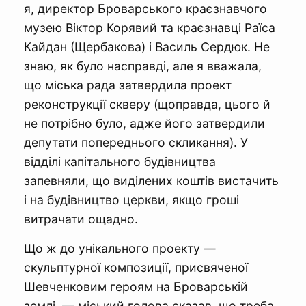
я, директор Броварського краєзнавчого
музею Віктор Корявий та краєзнавці Раїса
Кайдан (Щербакова) і Василь Сердюк. Не
знаю, як було насправді, але я вважала,
що міська рада затвердила проект
реконструкції скверу (щоправда, цього й
не потрібно було, адже його затвердили
депутати попереднього скликання). У
відділі капітального будівництва
запевняли, що виділених коштів вистачить
і на будівництво церкви, якщо гроші
витрачати ощадно.
Що ж до унікального проекту —
скульптурної композиції, присвяченої
Шевченковим героям на Броварській
землі, — міський голова сказав, що треба