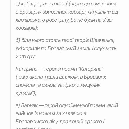
а) кобзар грає на кобзі (адже до самої війни
в Броварях збиралися кобзарі, які уціліли від
харківського розстрілу, бо не були на з’їзді
кобзарів);
б) біля нього стоять герої творів Шевченка,
які ходили по Броварській землі, і слухають
його гру:
Катерина — героїня поеми “Катерина”
(“заплакала, пішла шляхом, в Броварях
спочила та синові за гіркого медяник
купила”);
в) Варнак — герой однойменної поеми, який
вийшов із ножем за халявою з
Броварського лісу, вражений красою і