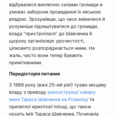
відбувалися виключно силами громади в
умовах заборони проведення їх міською
владою. Зрозумівши, що часи змінилися й
розумніше підлаштуватися до громади,
влада “пристроїлася” до Шевченка й
щороку організовує урочистості,
цілковито розпоряджається ними. На
жаль, часто вони тепер бувають
примітивними.
Передісторія питання
З 1989 року (вже 25-ий рік!) тузаю місцеву
владу з приводу
реконструкції скверу
імені Тараса Шевченка на Розвилці
та
прилеглої крихітної площі, що також
носить ім’я Тараса Шевченка. Починала