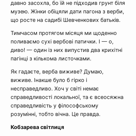
давно засохла, бо їй не підходив грунт біля
музею. Жінки обіцяли дати пагона з верби,
що росте на садибі Шевченкових батьків.
Тимчасом протягом місяця ми щоденно
поливаємо сухі вербові патички. І — о,
диво! — один із них випустив два крихітні
пагінці з кількома листочками.
Як гадаєте, верба виживе? Думаю,
виживе. Інакше було б гірко і
несправедливо. Хоч у світі немає
справедливості локальної, та є всеосяжна
справедливість у філософському
розумінні, тобто вічна. Це правда.
Кобзарева світлиця