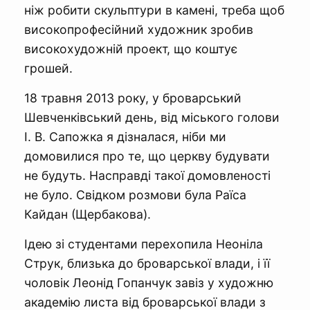
ніж робити скульптури в камені, треба щоб
високопрофесійний художник зробив
високохудожній проект, що коштує
грошей.
18 травня 2013 року, у броварський
Шевченківський день, від міського голови
І. В. Сапожка я дізналася, ніби ми
домовилися про те, що церкву будувати
не будуть. Насправді такої домовленості
не було. Свідком розмови була Раїса
Кайдан (Щербакова).
Ідею зі студентами перехопила Неоніла
Струк, близька до броварської влади, і її
чоловік Леонід Гопанчук завіз у художню
академію листа від броварської влади з