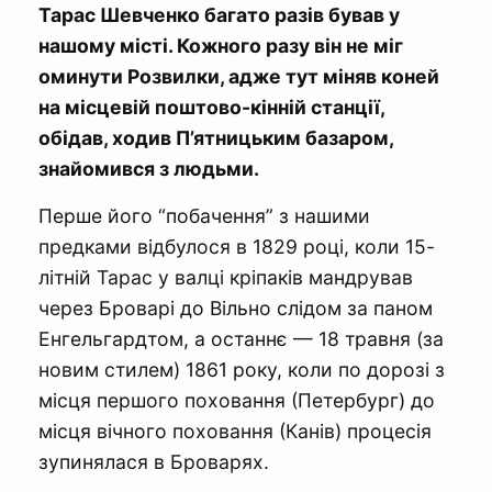
Тарас Шевченко багато разів бував у
нашому місті. Кожного разу він не міг
оминути Розвилки, адже тут міняв коней
на місцевій поштово-кінній станції,
обідав, ходив П’ятницьким базаром,
знайомився з людьми.
Перше його “побачення” з нашими
предками відбулося в 1829 році, коли 15-
літній Тарас у валці кріпаків мандрував
через Броварі до Вільно слідом за паном
Енгельгардтом, а останнє — 18 травня (за
новим стилем) 1861 року, коли по дорозі з
місця першого поховання (Петербург) до
місця вічного поховання (Канів) процесія
зупинялася в Броварях.