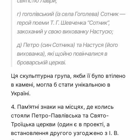
святістю Лаври;
г) гоголівський (із села Гоголева) Сотник —
герой поеми Т. Г. Шевченка “Сотник”,
закоханий у свою вихованку Настусю;
д) Петро (син Сотника) та Настуся (його
вихованка), які щойно повінчалися в
броварській церкві.
Ця скульптурна група, якби її було втілено
в камені, могла б стати унікальною в
Україні.
4. Пам’ятні знаки на місцях, де колись
стояли Петро-Павлівська та Свято-
Троїцька церкви (один є в проекті, а
встановлення другого узгоджено з І. В.