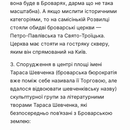
вона буде в Броварях, дарма що не така
масштабна). А якщо мислити історичними
категоріями, то на самісінькій Розвилці
стояли обидві броварські церкви —
Петро-Павлівська та Свято-Троїцька.
Церква має стояти на гостряку скверу,
яким він спрямований на Київ.
3. Спорудження в центрі площі імені
Тараса Шевченка (броварська бюрократія
вже поміж себе називала її Торговою, але
вдалося відвоювати шевченківську назву)
скульптурної групи за літературними
творами Тараса Шевченка, які
безпосередньо пов’язані з Броварською
землею: