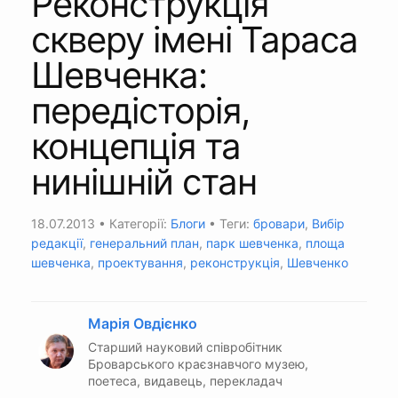
Реконструкція
скверу імені Тараса
Шевченка:
передісторія,
концепція та
нинішній стан
18.07.2013
• Категорії:
Блоги
• Теги:
бровари
,
Вибір
редакції
,
генеральний план
,
парк шевченка
,
площа
шевченка
,
проектування
,
реконструкція
,
Шевченко
Марія Овдієнко
Старший науковий співробітник
Броварського краєзнавчого музею,
поетеса, видавець, перекладач