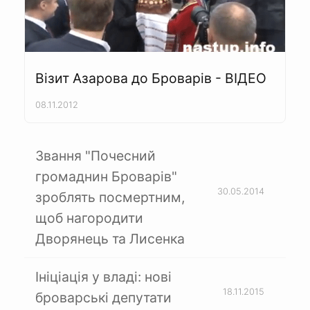
Візит Азарова до Броварів - ВІДЕО
08.11.2012
Звання "Почесний
громаднин Броварів"
30.05.2014
зроблять посмертним,
щоб нагородити
Дворянець та Лисенка
Ініціація у владі: нові
18.11.2015
броварські депутати