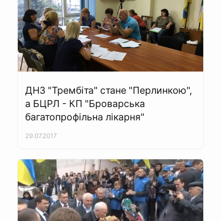
ДНЗ "Трембіта" стане "Перлинкою",
а БЦРЛ - КП "Броварська
багатопрофільна лікарня"
29.07.2017