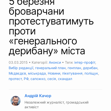
5 березня
броварчани
протестуватимуть
проти
«генерального
дерибану» міста
03.03.2015
• Категорії:
Анонси
• Теги:
інтер-профіт
,
Вибір редакції
,
генеральний план
,
генплан
,
дерибан
,
Мєдвєдєв
,
міськрада
,
Новини
,
пікетування
,
поліщук
,
протест
,
РФ
,
сапожко
,
сесія
,
скандал
Андрій Качор
Незалежний журналіст, громадський
активіст