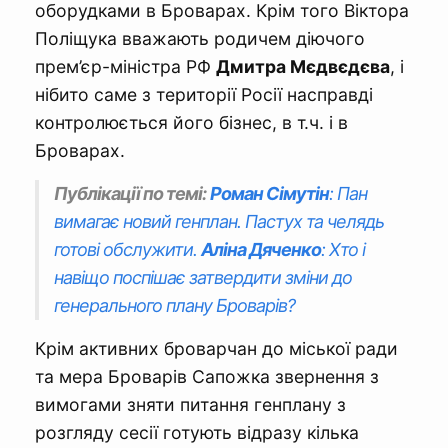
оборудками в Броварах. Крім того Віктора
Поліщука вважають родичем діючого
прем’єр-міністра РФ
Дмитра Мєдвєдєва
, і
нібито саме з території Росії насправді
контролюється його бізнес, в т.ч. і в
Броварах.
Публікації по темі:
Роман Сімутін
: Пан
вимагає новий генплан. Пастух та челядь
готові обслужити.
Аліна Дяченко
: Хто і
навіщо поспішає затвердити зміни до
генерального плану Броварів?
Крім активних броварчан до міської ради
та мера Броварів Сапожка звернення з
вимогами зняти питання генплану з
розгляду сесії готують відразу кілька