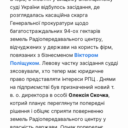
суді України відбулось засідання, де
розглядалась касаційна скарга
Генеральної прокуратури щодо
багатостраждальних 94-ох гектарів
земель Радіопередавального центру,
відчуджених у держави на користь фірм,
повязаних з бізнесменом
Віктором
Поліщуком
. Левову частку засідання судді
зясовували, хто тепер має юридичне
право представляти інтереси РПЦ . Днями
на підприємстві був призначений новий т.
в. о. директора в особі
Олексія Скочка
,
котрий планує переглянути попередні
рішення і обіцяє сприяти поверненню
земель Радіопередавального центру у
власність держави. Однак попереднє