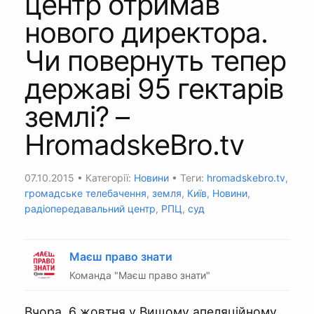
центр отримав
нового директора.
Чи повернуть тепер
державі 95 гектарів
землі? –
HromadskeBro.tv
07.10.2015
• Категорії:
Новини
• Теги:
hromadskebro.tv
,
громадське телебачення
,
земля
,
Київ
,
Новини
,
радіопередавальний центр
,
РПЦ
,
суд
Маєш право знати
Команда "Маєш право знати"
Вчора, 6 жовтня у Вищому апеляційному