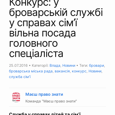
Конкурс: у
броварській службі
у справах сім’ї
вільна посада
головного
спеціаліста
25.07.2016
• Категорії:
Влада
,
Новини
• Теги:
бровари
,
броварська міська рада
,
вакансія
,
конкурс
,
Новини
,
служба сім'ї
Маєш право знати
Команда "Маєш право знати"
Служба у справах дітей та сім’ї