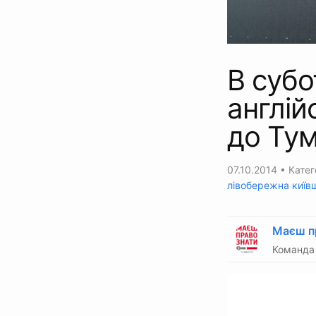
В субо
англій
до Тум
07.10.2014
• Катег
лівобережна київ
Маєш п
Команда 