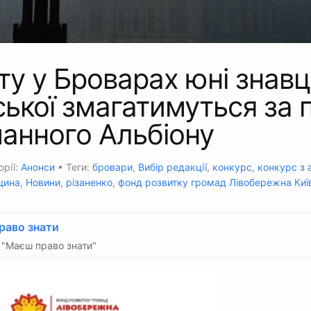
ту у Броварах юні знавц
ської змагатимуться за 
анного Альбіону
орії:
Анонси
• Теги:
бровари
,
Вибір редакції
,
конкурс
,
конкурс з 
щина
,
Новини
,
різаненко
,
фонд розвитку громад Лівобережна Ки
раво знати
"Маєш право знати"