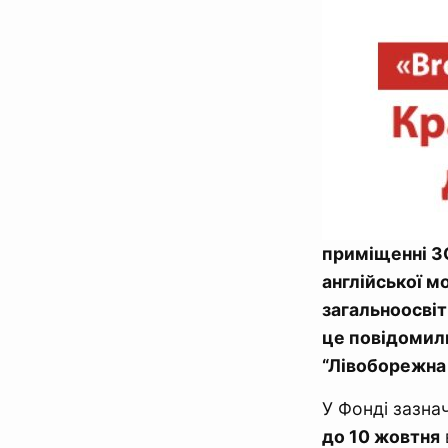
приміщенні ЗО
англійської м
загальноосвіт
це повідомили
“Лівоборежна
У Фонді зазна
до 10 жовтня