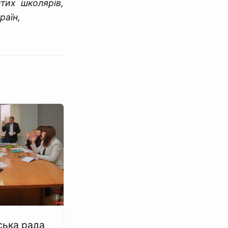
итих школярів,
раїн,
ька рада