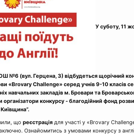
У суботу, 11 ж
Ш №6 (вул. Герцена, 3) відбудеться щорічний кон
ови «Brovary Challenge» серед учнів 9-10 класів с
ніх навчальних закладів м. Бровари та Броварсько
 організатори конкурсу - благодійний фонд розв
 Київщина”.
чили, що
реєстрація
для участі у «Brovary Challen
включно. Ознайомитись з умовами конкурсу з англ