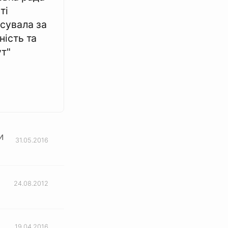
ті
сувала за
ність та
т"
и
31.05.2016
24.08.2012
19.04.2016