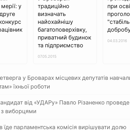
 мерії: у
традиційно
при осві
друге
визначать
проголо
конкурс
найохайнішу
"стабіль
ацівник
багатоповерхівку,
добробу
приватний будинок
04.03.2016
та підприємство
07.05.2015
етверга у Броварах місцевих депутатів навчал
там» їхньої роботи
кандидат від «УДАРу» Павло Різаненко проведе
і з виборцями
в їде парламентська комісія вирішувати долю