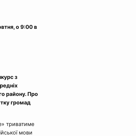
овтня, о 9:00 в
курс з
ередніх
го району. Про
итку громад
ge» триватиме
ійської мови