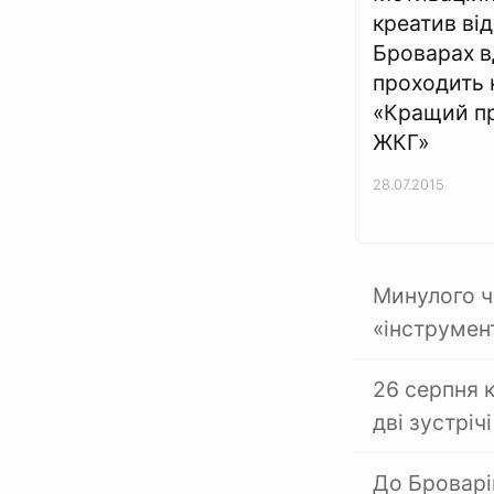
креатив від
Броварах в
проходить 
«Кращий пр
ЖКГ»
28.07.2015
Минулого ч
«інструмен
26 серпня 
дві зустріч
До Броварі