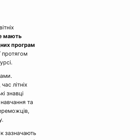
ітніх
е мають
них програм
ї протягом
урсі.
ками.
час літніх
кі знавці
 навчання та
переможців,
у.
Як зазначають