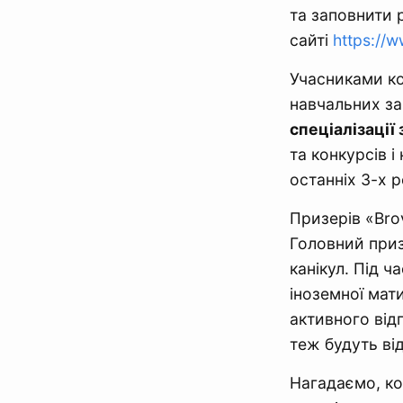
та заповнити 
сайті
https://
Учасниками к
навчальних за
спеціалізації 
та конкурсів 
останніх 3-х р
Призерів «Bro
Головний приз
канікул. Під ч
іноземної мат
активного від
теж будуть ві
Нагадаємо, ко