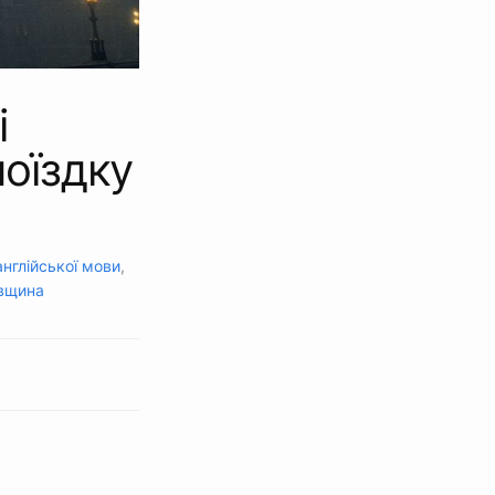
і
поїздку
англійської мови
,
ївщина