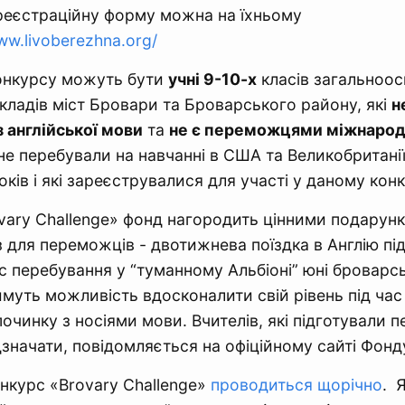
реєстраційну форму можна на їхньому
www.livoberezhna.org/
онкурсу можуть бути
учні 9-10-х
класів загальноосв
кладів міст Бровари та Броварського району, які
н
з англійської мови
та
не є переможцями міжнарод
і не перебували на навчанні в США та Великобритані
оків і які зареєструвалися для участі у даному конк
vary Challenge» фонд нагородить цінними подарун
 для переможців - двотижнева поїздка в Англію під 
ас перебування у “туманному Альбіоні” юні броварсь
имуть можливість вдосконалити свій рівень під час
починку з носіями мови. Вчителів, які підготували 
дзначати, повідомляється на офіційному сайті Фонд
нкурс «Brovary Challenge»
проводиться щорічно
. 