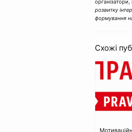
організатори,
розвитку інте
формування на
Схожі пуб
Мотивацій