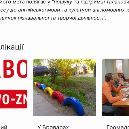
 його мета полягає у
“пошуку та підтримці таланов
ресу до англійської мови та культури англомовних к
вичок пізнавальної та творчої діяльності”.
лікації
ний
У Броварах
Громадс