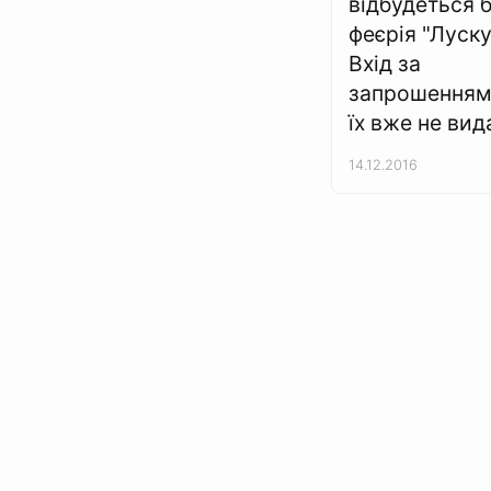
відбудеться 
феєрія "Луску
Вхід за
запрошенням
їх вже не ви
14.12.2016