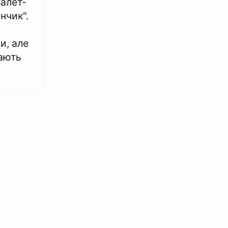
балет-
нчик".
и, але
дають