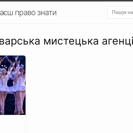
аєш право знати
оварська мистецька агенц