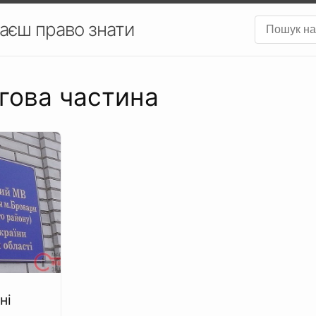
аєш право знати
ргова частина
ні