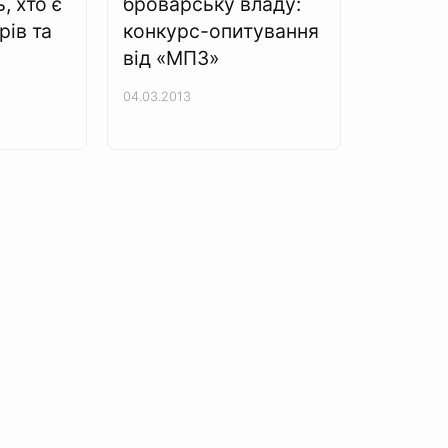
, хто є
броварську владу:
ів та
конкурс-опитування
від «МПЗ»
04.03.2013