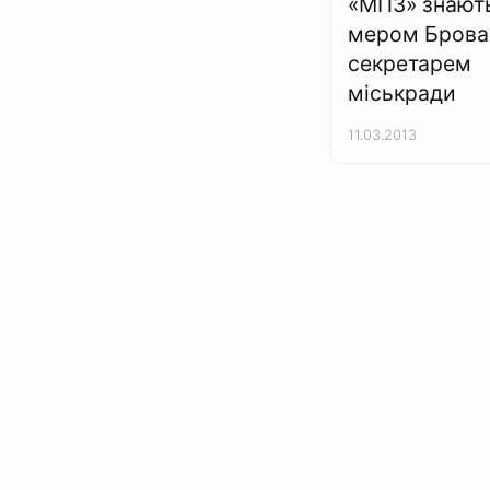
«МПЗ» знають
мером Бровар
секретарем
міськради
11.03.2013