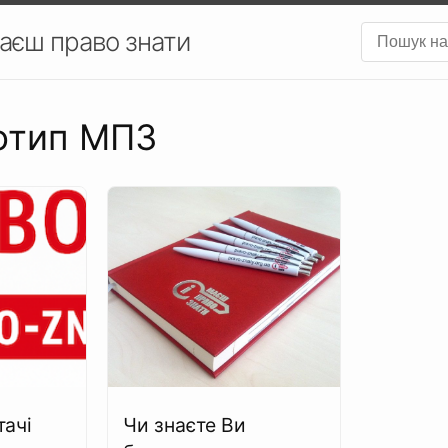
аєш право знати
готип МПЗ
тачі
Чи знаєте Ви