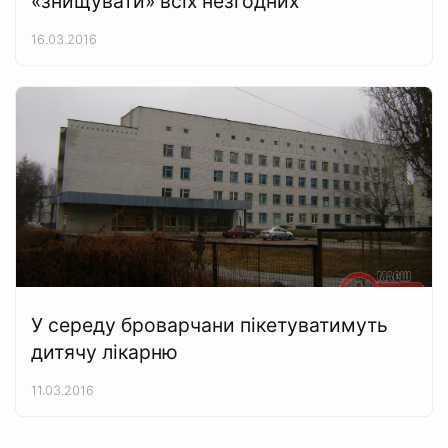
«знищувати» всіх незгодних
16.03.2016
У середу броварчани пікетуватимуть
дитячу лікарню
11.03.2016