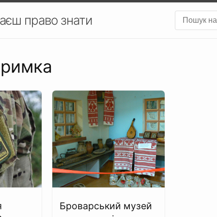
аєш право знати
тримка
я
Броварський музей