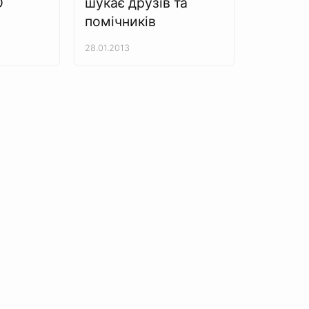
О
шукає друзів та
помічників
28.01.2013