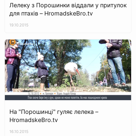
Лелеку з Порошинки віддали у притулок
для птахів – HromadskeBro.tv
19.10.2015
На "Порошинці" гуляє лелека –
HromadskeBro.tv
16.10.2015