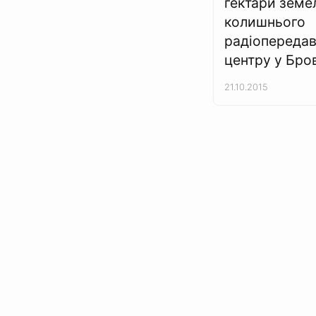
гектари земе
колишнього
радіопереда
центру у Бро
21.10.2015