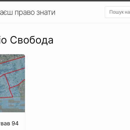
аєш право знати
діо Свобода
вав 94