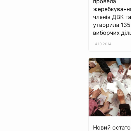
провела
жеребкуванн
членів ДВК т
утворила 135
виборчих діл
14.10.2014
Новий остат