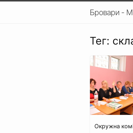
Бровари - М
Тег: скл
Окружна комі