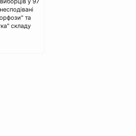
виборців у 97
 несподівані
орфози" та
ка" складу