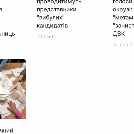
проводитимуть
голоси 
я
представники
окрузі:
а
"вибулих"
"метам
кандидатів
"зачист
ьниць
ДВК
17.05.2013
09.10.2012
очний