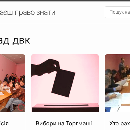
аєш право знати
ад двк
сія
Вибори на Торгмаші
Хто ра