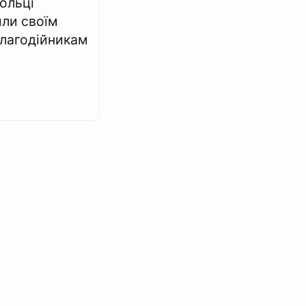
ольці
или своїм
лагодійникам