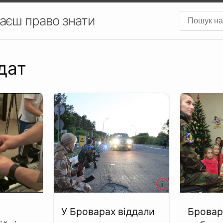
аєш право знати
дат
У Броварах віддали
Бровар