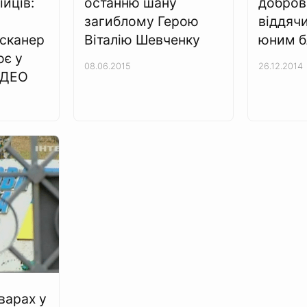
ійців:
останню шану
добров
загиблому Герою
віддяч
сканер
Віталію Шевченку
юним б
ює у
08.06.2015
26.12.2014
ІДЕО
оварах у