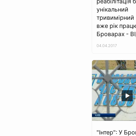
реабілітація б
унікальний
тривимірний 
вже рік прац
Броварах - В
04.04.2017
"Інтер": У Бр