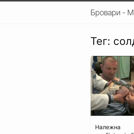
Бровари - М
Тег: сол
Належна