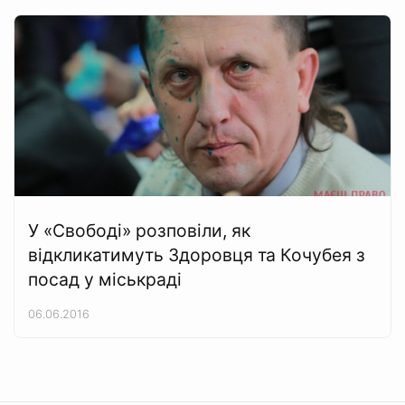
У «Свободі» розповіли, як
відкликатимуть Здоровця та Кочубея з
посад у міськраді
06.06.2016