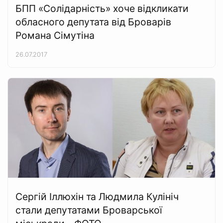
БПП «Солідарність» хоче відкликати
обласного депутата від Броварів
Романа Сімутіна
26.07.2017
Сергій Іллюхін та Людмила Кулініч
стали депутатами Броварської