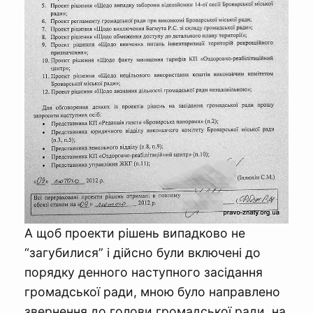
А щоб проекти рішень випадково не
“загубилися” і дійсно були включені до
порядку денного наступного засідання
громадської ради, мною було направлено
звернення до голови громадської ради, на