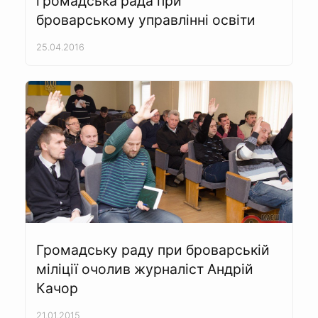
громадська рада при
броварському управлінні освіти
25.04.2016
Громадську раду при броварській
міліції очолив журналіст Андрій
Качор
21.01.2015