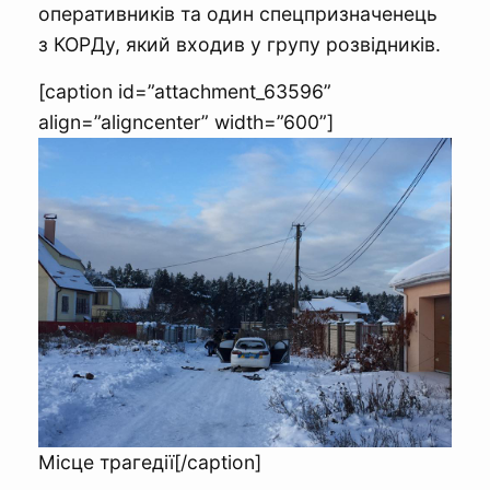
оперативників та один спецпризначенець
з КОРДу, який входив у групу розвідників.
[caption id=”attachment_63596”
align=”aligncenter” width=”600”]
Місце трагедії[/caption]