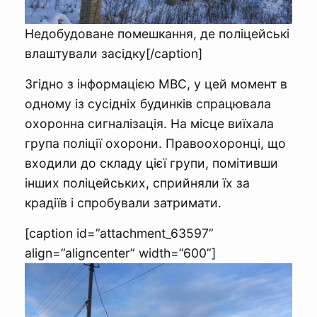
Недобудоване помешкання, де поліцейські
влаштували засідку[/caption]
Згідно з інформацією МВС, у цей момент в
одному із сусідніх будинків спрацювала
охоронна сигналізація. На місце виїхала
група поліції охорони. Правоохоронці, що
входили до складу цієї групи, помітивши
інших поліцейських, сприйняли їх за
крадіїв і спробували затримати.
[caption id=”attachment_63597”
align=”aligncenter” width=”600”]