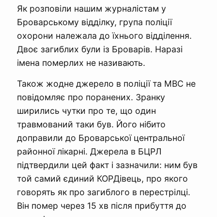
Як розповіли нашим журналістам у
Броварському відділку, група поліції
охорони належала до їхнього відділення.
Двоє загиблих були із Броварів. Наразі
імена померлих не називають.
Також жодне джерело в поліції та МВС не
повідомляє про поранених. Зранку
ширились чутки про те, що один
травмований таки був. Його нібито
доправили до Броварської центральної
районної лікарні. Джерела в БЦРЛ
підтвердили цей факт і зазначили: ним був
той самий єдиний КОРДівець, про якого
говорять як про загиблого в перестрілці.
Він помер через 15 хв після прибуття до