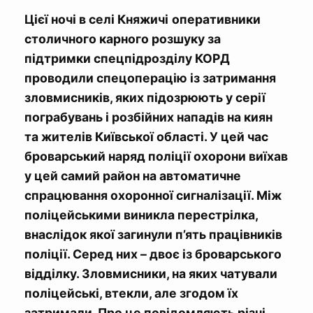
Цієї ночі в селі Княжичі
оперативники
столичного карного розшуку за
підтримки спецпідрозділу КОРД
проводили спецоперацію із затримання
зловмисників, яких підозрюють у серії
пограбувань і розбійних нападів на киян
та жителів Київської області. У цей час
броварський наряд поліції охорони виїхав
у цей самий район на автоматичне
спрацювання охоронної сигналізації. Між
поліцейськими виникла перестрілка,
внаслідок якої загинули п’ять працівників
поліції. Серед них – двоє із броварського
відділку. Зловмисники, на яких чатували
поліцейські, втекли, але згодом їх
затримали. Про це повідомляють різні