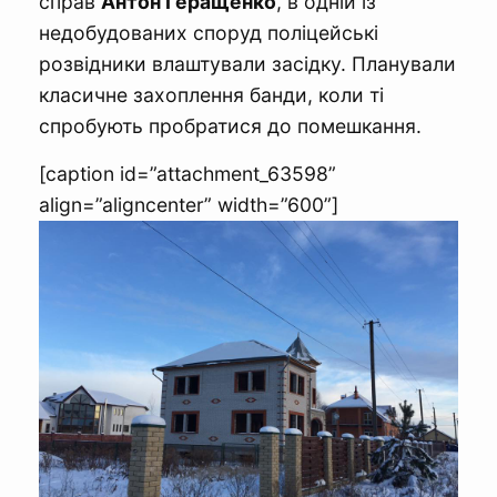
справ
Антон Геращенко
, в одній із
недобудованих споруд поліцейські
розвідники влаштували засідку. Планували
класичне захоплення банди, коли ті
спробують пробратися до помешкання.
[caption id=”attachment_63598”
align=”aligncenter” width=”600”]