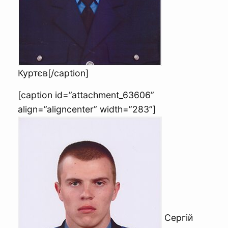
Куртєв[/caption]
[caption id=”attachment_63606”
align=”aligncenter” width=”283”]
Сергій