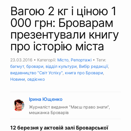
Вагою 2 кг і ціною 1
000 грн: Броварам
презентували книгу
про історію міста
23.03.2016
• Категорії:
Місто
,
Репортажі
• Теги:
багмут
,
бровари
,
відділ культури
,
Вибір редакції
,
видавництво "Світ Успіху"
,
книга про Бровари
,
Новини
,
овдієнко
Ірина Ющенко
Журналіст видання "Маєш право знати",
мешканка Броварів
12 березня у актовій залі Броварської