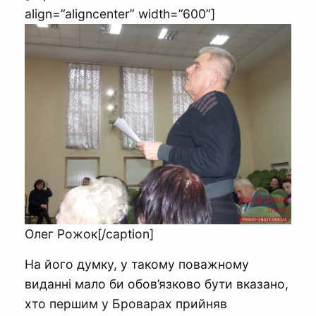
align=”aligncenter” width=”600”]
Олег Рожок[/caption]
На його думку, у такому поважному
виданні мало би обов’язково бути вказано,
хто першим у Броварах прийняв