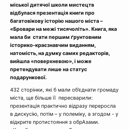
міської дитячої школи мистецтв
відбулася презентація книги про
багатовікову історію нашого міста –
«Бровари на межі тисячоліть».
Книга, яка
мала би стати першим ґрунтовним
історико-краєзнавчим виданням,
натомість, на думку самих редакторів,
вийшла «поверхневою», і може
претендувати лише на статус
подарункової.
432 сторінки, які б мали об’єднати громаду
міста, ще більше її пересварили:
презентація практично відразу переросла
в дискусію, потім – у полеміку, а згодом - у
відкрите протистояння з обрАзами.