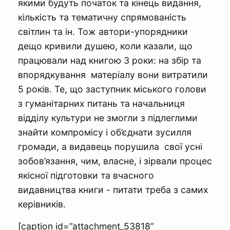
якими будуть початок та кінець видання,
кількість та тематичну спрямованість
світлин та ін. Тож автори-упорядники
дещо кривили душею, коли казали, що
працювали над книгою 3 роки: на збір та
впорядкування матеріалу вони витратили
5 років. Те, що заступник міського голови
з гуманітарних питань та начальниця
відділу культури не змогли з підлеглими
знайти компромісу і об’єднати зусилля
громади, а видавець порушила свої усні
зобов’язання, чим, власне, і зірвали процес
якісної підготовки та вчасного
видавництва книги - питати треба з самих
керівників.
[caption id=”attachment_53818”