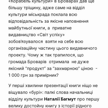
«Корабель культури» в Броварах дав ще
більшу тріщину, адже саме на відділ
культури міськрада поклала всю
відповідальність за якісне наповнення
майбутньої книги, а приватне
видавництво «Світ успіху»
зобов’язувалося взяти на себе всю
організаційну частину цього видавничого
проекту. Чому ж так трапилося, що
громада Броварів отримала не дуже
якісний “продукт” за “захмарною” ціною -
1 000 грн за примірник?
У перші хвилини презентації книги ніщо не
віщувало «бурі»: палкі слова начальниці
відділу культури
Наталії Багмут
про першу
велику достойну книгу з історії рідного