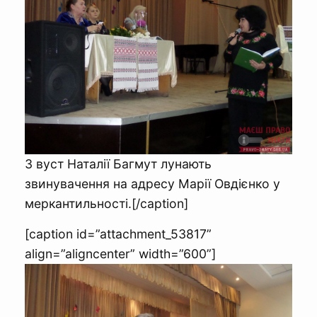
З вуст Наталії Багмут лунають
звинувачення на адресу Марії Овдієнко у
меркантильності.[/caption]
[caption id=”attachment_53817”
align=”aligncenter” width=”600”]