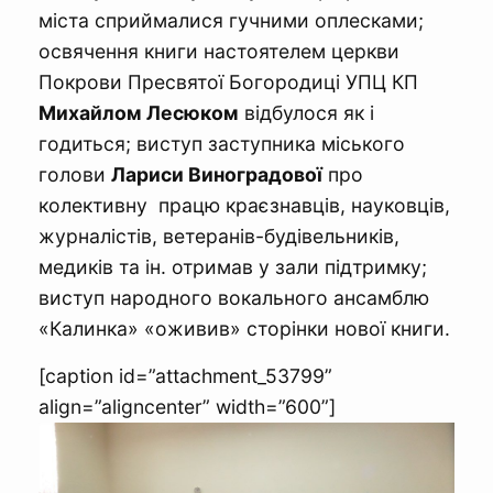
міста сприймалися гучними оплесками;
освячення книги настоятелем церкви
Покрови Пресвятої Богородиці УПЦ КП
Михайлом Лесюком
відбулося як і
годиться; виступ заступника міського
голови
Лариси Виноградової
про
колективну працю краєзнавців, науковців,
журналістів, ветеранів-будівельників,
медиків та ін. отримав у зали підтримку;
виступ народного вокального ансамблю
«Калинка» «оживив» сторінки нової книги.
[caption id=”attachment_53799”
align=”aligncenter” width=”600”]