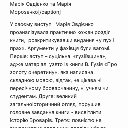
Марія Овдієнко та Марія
Морозенко[/caption]
У своєму виступі Марія Овдієнко
проаналізувала практично кожен розділ
книги, розкритикувавши видання «у пух і
прах». Аргументи у фахівця були вагомі.
Перше: вступ – суцільна «гузіївщина»,
адже матеріал узято із книги В. Гузія «Про
золоту очеретину», яка написана
складною мовою, відтак, не цікава ні
пересічному броварчанину, ні учням чи
студентам. Друге: великий
загальноісторичний огляд порушив
головне завдання книги - висвітлити
історію Броварів. Третє: повністю не