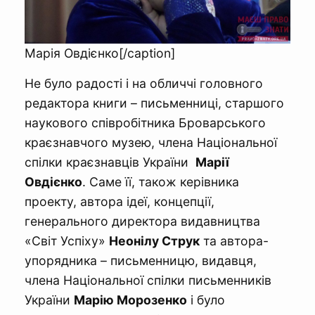
Марія Овдієнко[/caption]
Не було радості і на обличчі головного
редактора книги – письменниці, старшого
наукового співробітника Броварського
краєзнавчого музею, члена Національної
спілки краєзнавців України
Марії
Овдієнко
. Саме її, також керівника
проекту, автора ідеї, концепції,
генерального директора видавництва
«Світ Успіху»
Неонілу Струк
та автора-
упорядника – письменницю, видавця,
члена Національної спілки письменників
України
Марію Морозенко
і було