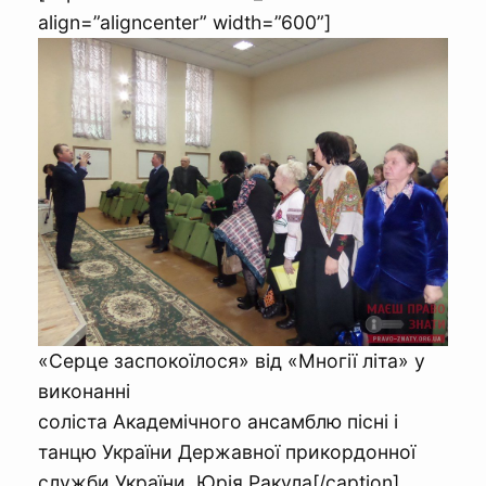
align=”aligncenter” width=”600”]
«Серце заспокоїлося» від «Многії літа» у
виконанні
соліста Академічного ансамблю пісні і
танцю України Державної прикордонної
служби України Юрія Ракула[/caption]