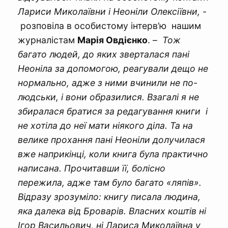
Лариси Миколаївни і Неоніли Олексіївни,
-
розповіла в особистому інтерв’ю нашим
журналістам
Марія Овдієнко
. –
Тож
багато людей, до яких зверталася пані
Неоніла за допомогою, реагували дещо не
нормально, адже з ними вчинили не по-
людськи, і вони образилися. Взагалі я не
збиралася братися за редагування книги і
не хотіла до неї мати ніякого діла. Та на
велике прохання пані Неоніли долучилася
вже наприкінці, коли книга була практично
написана. Прочитавши її, болісно
пережила, адже там було багато «ляпів».
Відразу зрозуміло: книгу писала людина,
яка далека від Броварів. Власних коштів ні
Ігор Васильович, ні Лариса Миколаївна у