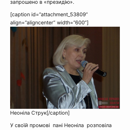
запрошено в «президію».
[caption id=”attachment_53809”
align=”aligncenter” width=”600”]
Неоніла Струк[/caption]
У своїй промові пані Неоніла розповіла