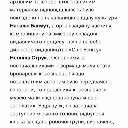
архівним текстово-ілюстраційним
матеріалом відповідальність було
покладено на начальницю відділу культури
Наталю Багмут
, а організаційну частину,
композиційну та змістову складові
видавничого процесу взяла на себе
директор видавництва «Світ Успіху»
Неоніла Струк.
Основними ж
постачальниками інформації мали стати
броварські краєзнавці. І якщо
позаштатним авторам було передбачено
гонорари, то працівники краєзнавчого
музею мали «відпрацьовувати свої
зарплати». Відразу ж, як зазначала
заступник міського голови, відбулося
кілька засідань робочої групи, визначено,