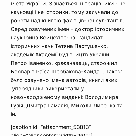
міста України. Зізнається: її працівники - не
науковці і не історики, тому залучали до
роботи над книгою фахівців-консультантів.
Серед озвучених імен - доктор історичних
наук Ірина Войцехівська, кандидат
історичних наук Тетяна Пастушенко,
академік Академії будівництв України
Петро Іваненко, краєзнавець, старожил
Броварів Раїса Щербакова-Кайдан. Також
було озвучено імена авторів, книги яких
упорядники використали у
новонародженому виданні: Володимира
Гузія, Дмитра Гамалія, Миколи Лисенка та
ін.
[caption id=”attachment_53813”
align=”aligncenter” width=”600”]