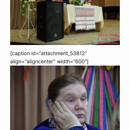
[caption id=”attachment_53812”
align=”aligncenter” width=”600”]