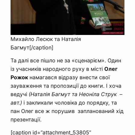
Михайло Лесюк та Наталія
Багмут[/caption]
Та далі все пішло не за «сценарієм». Один
із учасників народного руху в місті
Олег
Рожок
намагався відразу внести свої
зауваження та пропозиції до книги. І хоча
ведучі
(Наталія Багмут та Неоніла Струк –
авт.)
і закликали чоловіка до порядку, та
пан Олег все ж порушив запланований хід
презентації.
[caption id=”attachment_53805”