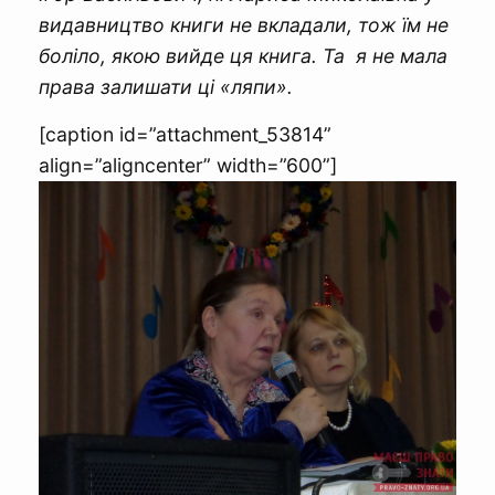
видавництво книги не вкладали, тож їм не
боліло, якою вийде ця книга. Та я не мала
права залишати ці «ляпи».
[caption id=”attachment_53814”
align=”aligncenter” width=”600”]