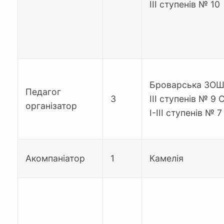
ІІІ ступенів № 10
Броварська ЗОШ 
Педагог
3
ІІІ ступенів № 9
організатор
І-ІІІ ступенів № 7
Акомпаніатор
1
Камелія