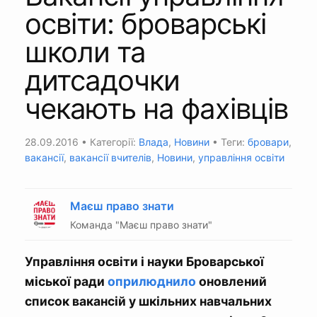
освіти: броварські
школи та
дитсадочки
чекають на фахівців
28.09.2016
• Категорії:
Влада
,
Новини
• Теги:
бровари
,
вакансії
,
вакансії вчителів
,
Новини
,
управління освіти
Маєш право знати
Команда "Маєш право знати"
Управління освіти і науки Броварської
міської ради
оприлюднило
оновлений
список вакансій у шкільних навчальних