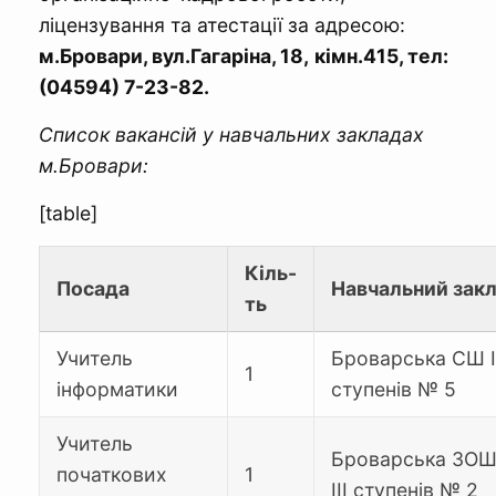
ліцензування та атестації за адресою:
м.Бровари, вул.Гагаріна, 18,
кімн.415, тел:
(04594) 7-23-82.
Список вакансій у навчальних закладах
м.Бровари:
[table]
Кіль-
Посада
Навчальний зак
ть
Учитель
Броварська CШ І-
1
інформатики
ступенів № 5
Учитель
Броварська ЗОШ 
початкових
1
ІІІ ступенів № 2