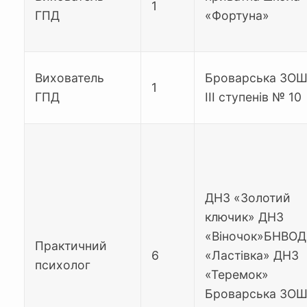
1
ГПД
«Фортуна»
Вихователь
Броварська ЗОШ 
1
ГПД
ІІІ ступенів № 10
ДНЗ «Золотий
ключик» ДНЗ
«Віночок»БНВО
Практичний
6
«Ластівка» ДНЗ
психолог
«Теремок»
Броварська ЗОШ 