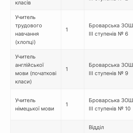
класів
Учитель
трудового
Броварська ЗОШ 
1
навчання
ІІІ ступенів № 6
(хлопці)
Учитель
англійської
Броварська ЗОШ 
1
мови (початкові
ІІІ ступенів № 9
класи)
Учитель
Броварська ЗОШ 
1
німецької мови
ІІІ ступенів № 10
Відділ